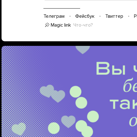
Телеграм
Фейсбук
Твиттер
P
Magic link
Что-что?