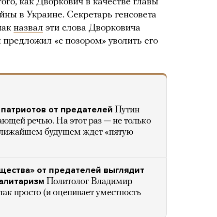
ого, как Дворкович в качестве главы
йны в Украине. Секретарь генсовета
чак
назвал
эти слова Дворковича
 предложил «с позором» уволить его
 патриотов от предателей
Путин
ющей речью. На этот раз — не только
в ближайшем будущем ждет «пятую
щества» от предателей выглядит
талитаризм
Политолог Владимир
так просто (и оценивает уместность