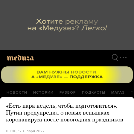
Перейти
к
материалам
НОВОСТИ
ИСТОРИИ
РАЗБОР
ПОДКАСТЫ
МАГАЗ
П
«Есть пара недель, чтобы подготовиться».
Путин предупредил о новых вспышках
коронавируса после новогодних праздников
09:06, 12 января 2022