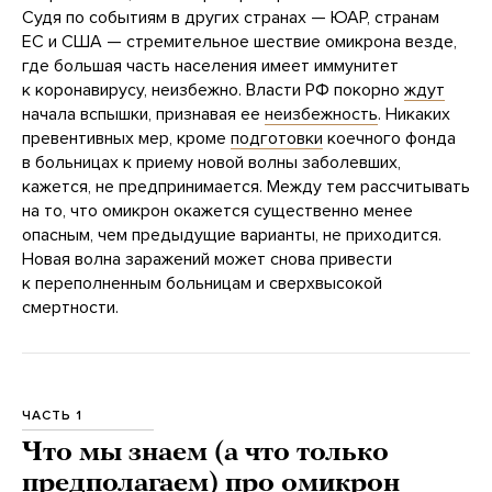
Судя по событиям в других странах — ЮАР, странам
ЕС и США — стремительное шествие омикрона везде,
где большая часть населения имеет иммунитет
к коронавирусу, неизбежно. Власти РФ покорно
ждут
начала вспышки, признавая ее
неизбежность
. Никаких
превентивных мер, кроме
подготовки
коечного фонда
в больницах к приему новой волны заболевших,
кажется, не предпринимается. Между тем рассчитывать
на то, что омикрон окажется существенно менее
опасным, чем предыдущие варианты, не приходится.
Новая волна заражений может снова привести
к переполненным больницам и сверхвысокой
смертности.
ЧАСТЬ 1
Что мы знаем (а что только
предполагаем) про омикрон