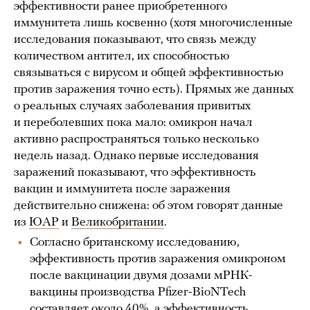
эффективности ранее приобретенного
иммунитета лишь косвенно (хотя многочисленные
исследования показывают, что связь между
количеством антител, их способностью
связываться с вирусом и общей эффективностью
против заражения точно есть). Прямых же данных
о реальных случаях заболевания привитых
и переболевших пока мало: омикрон начал
активно распространяться только несколько
недель назад. Однако первые исследования
заражений показывают, что эффективность
вакцин и иммунитета после заражения
действительно снижена: об этом говорят данные
из
ЮАР
и
Великобритании
.
Согласно британскому исследованию,
эффективность против заражения омикроном
после вакцинации двумя дозами мРНК-
вакцины производства Pfizer-BioNTech
составляет около 40%, а эффективность