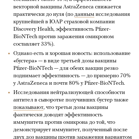
векторной вакцины AstraZeneca снижается
практически до нуля (по
данным
исследования
крупнейшей в ЮАР страховой компании
Discovery Health, эффективность Pfizer-
BioNTech против заражения омикроном
составляет 33%).
Однако есть и хорошая новость: использование
«бустера» — в виде третьей дозы вакцины
Pfizer-BioNTech — для обеих вакцин резко
поднимает эффективность — до примерно 70%
у AstraZeneca и почти 80% у Pfizer-BioNTech.
Исследования нейтрализующей способности
антител в сыворотке получивших бустер также
показывают
, что третьи дозы вакцины
фактически доводят эффективность
иммунитета против омикрона до той, что
демонстрирует иммунитет, полученный после
двух доз вакцины против заражения вариантом