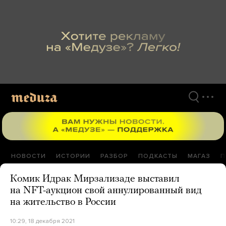
Перейти
к
материалам
НОВОСТИ
ИСТОРИИ
РАЗБОР
ПОДКАСТЫ
МАГАЗ
П
Комик Идрак Мирзализаде выставил
на NFT-аукцион свой аннулированный вид
на жительство в России
10:29, 18 декабря 2021