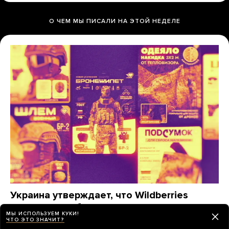
О ЧЕМ МЫ ПИСАЛИ НА ЭТОЙ НЕДЕЛЕ
Украина утверждает, что Wildberries
помогает снабжать армию РФ. Это
МЫ ИСПОЛЬЗУЕМ КУКИ!
действительно так?
ЧТО ЭТО ЗНАЧИТ?