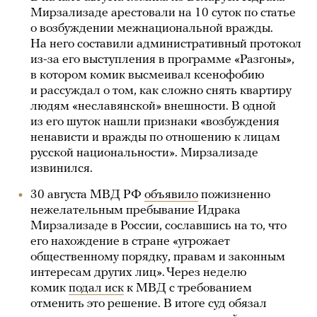
Мирзализаде арестовали на 10 суток по статье
о возбуждении межнациональной вражды.
На него составили административный протокол
из-за его выступления в программе «Разгоны»,
в котором комик высмеивал ксенофобию
и рассуждал о том, как сложно снять квартиру
людям «неславянской» внешности. В одной
из его шуток нашли признаки «возбуждения
ненависти и вражды по отношению к лицам
русской национальности». Мирзализаде
извинился.
30 августа МВД РФ
объявило
пожизненно
нежелательным пребывание Идрака
Мирзализаде в России, сославшись на то, что
его нахождение в стране «угрожает
общественному порядку, правам и законным
интересам других лиц». Через неделю
комик
подал иск
к МВД с требованием
отменить это решение. В итоге суд обязал