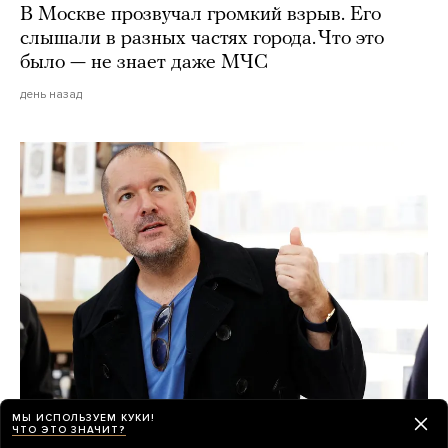
В Москве прозвучал громкий взрыв. Его
слышали в разных частях города. Что это
было — не знает даже МЧС
день назад
МЫ ИСПОЛЬЗУЕМ КУКИ!
ЧТО ЭТО ЗНАЧИТ?
Секретное ИИ-устройство OpenAI — это