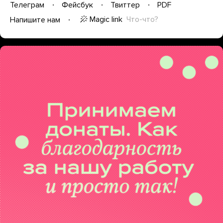
Телеграм
Фейсбук
Твиттер
PDF
Magic link
Что-что?
Напишите нам