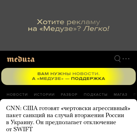
Перейти
к
материалам
НОВОСТИ
ИСТОРИИ
РАЗБОР
ПОДКАСТЫ
МАГАЗ
П
CNN: США готовят «чертовски агрессивный»
пакет санкций на случай вторжения России
в Украину. Он предполагает отключение
от SWIFT