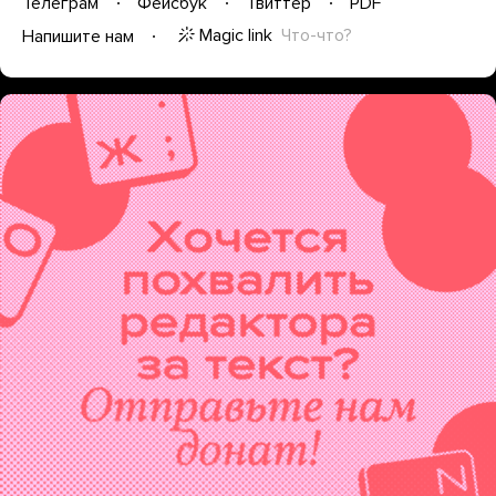
Телеграм
Фейсбук
Твиттер
PDF
Magic link
Что-что?
Напишите нам