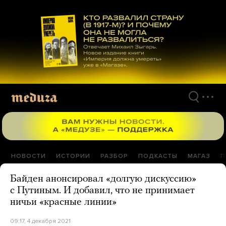
Перейти
к
материалам
НОВОСТИ
ИСТОРИИ
РАЗБОР
ПОДКАСТЫ
МАГАЗ
П
Байден анонсировал «долгую дискуссию»
с Путиным. И добавил, что не принимает
ничьи «красные линии»
09:17, 4 декабря 2021