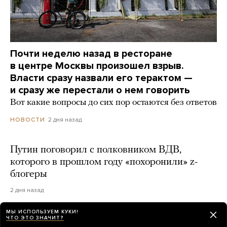
Почти неделю назад в ресторане
в центре Москвы произошел взрыв.
Власти сразу назвали его терактом —
и сразу же перестали о нем говорить
Вот какие вопросы до сих пор остаются без ответов
2 дня назад
НОВОСТИ
Путин поговорил с полковником ВДВ,
которого в прошлом году «похоронили» z-
блогеры
2 дня назад
МЫ ИСПОЛЬЗУЕМ КУКИ!
ЧТО ЭТО ЗНАЧИТ?
В Москве прозвучал громкий взрыв. Его