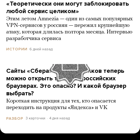
«Теоретически они могут заблокировать
любой сервис целиком»
Этим летом Amnezia — один из самых популярных
VPN-сервисов у россиян — пережил крупнейшую
атаку, которая длилась полтора месяца. Интервью
разработчика сервиса
6 дней назад
ИСТОРИИ
Сайты «Сбера» и других банков теперь
можно открыть только в российских
браузерах. Это опасно? И какой браузер
выбрать?
Короткая инструкция для тех, кто опасается
переходить на продукты «Яндекса» и VK
3 карточки
4 дня назад
РАЗБОР