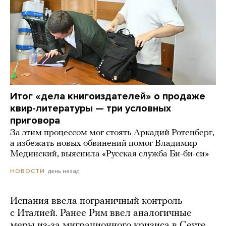
Итог «дела книгоиздателей» о продаже
квир-литературы — три условных
приговора
За этим процессом мог стоять Аркадий Ротенберг,
а избежать новых обвинений помог Владимир
Мединский, выяснила «Русская служба Би-би-си»
день назад
НОВОСТИ
Испания ввела пограничный контроль
с Италией. Ранее Рим ввел аналогичные
меры из-за миграционного кризиса в Сеуте