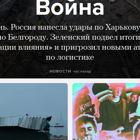
Война
нь. Россия нанесла удары по Харькову
о Белгороду. Зеленский подвел итог
ации влияния» и пригрозил новыми а
по логистике
час назад
НОВОСТИ