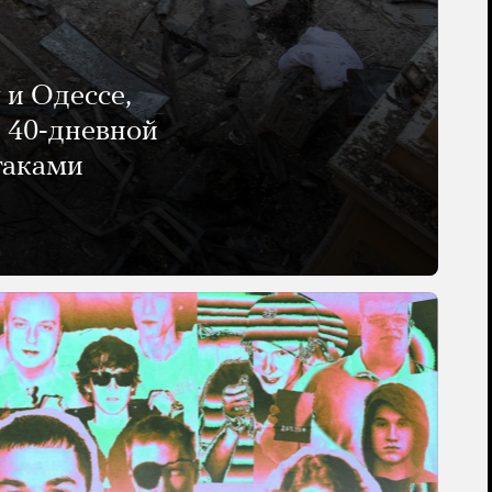
 и Одессе,
и 40-дневной
таками