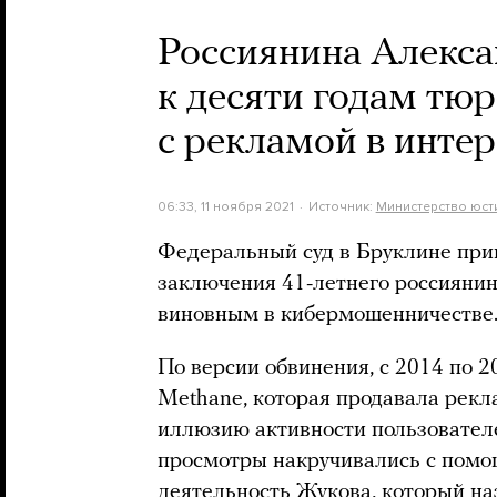
Россиянина Алекс
к десяти годам тю
с рекламой в интер
06:33, 11 ноября 2021
Источник:
Министерство юст
Федеральный суд в Бруклине при
заключения 41-летнего россияни
виновным в кибермошенничестве
По версии обвинения, с 2014 по 
Methane, которая продавала рекл
иллюзию активности пользователе
просмотры накручивались с помо
деятельность Жукова, который на