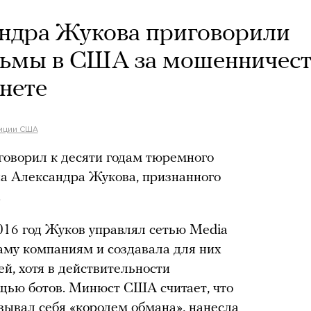
андра Жукова приговорили
рьмы в США за мошенничес
нете
иции США
говорил к десяти годам тюремного
на Александра Жукова, признанного
.
2016 год Жуков управлял сетью Media
аму компаниям и создавала для них
й, хотя в действительности
щью ботов. Минюст США считает, что
зывал себя «королем обмана», нанесла