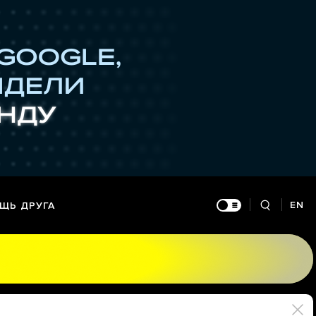
EN
ЩЬ ДРУГА