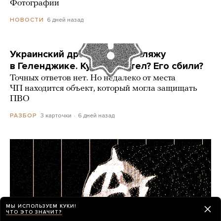
Фотографии
6 дней назад
НОВОСТИ
Украинский дрон попал по пляжу
в Геленджике. Куда он летел? Его сбили?
Точных ответов нет. Но недалеко от места
ЧП находится объект, который могла защищать
ПВО
3 карточки
6 дней назад
РАЗБОР
МЫ ИСПОЛЬЗУЕМ КУКИ!
ЧТО ЭТО ЗНАЧИТ?