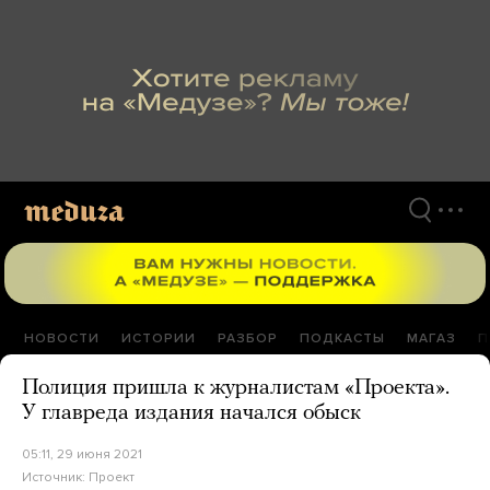
Перейти
к
материалам
НОВОСТИ
ИСТОРИИ
РАЗБОР
ПОДКАСТЫ
МАГАЗ
П
Полиция пришла к журналистам «Проекта».
У главреда издания начался обыск
05:11, 29 июня 2021
Источник:
Проект