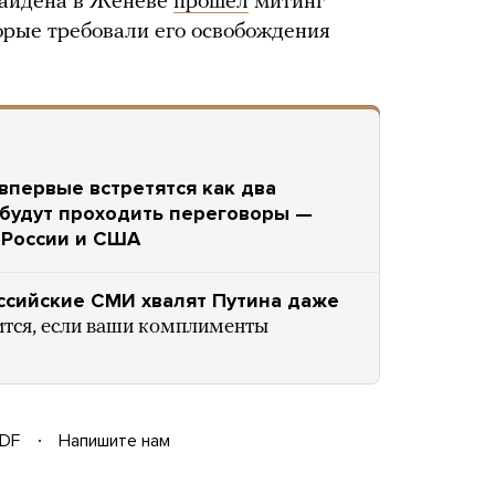
Байдена в Женеве
прошел
митинг
орые требовали его освобождения
впервые встретятся как два
к будут проходить переговоры —
 России и США
ссийские СМИ хвалят Путина даже
ится, если ваши комплименты
DF
Напишите нам