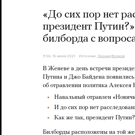
«До сих пор нет ра
президент Путин?»
билборда с вопрос
11:56, 16 июня 2021
Источник:
Леонид Волков
В Женеве в день встречи презид
Путина и Джо Байдена появились 
об отравлении политика Алексея 
Навальный отравлен «Нович
И до сих пор нет расследован
Как же так, президент Путин?
Билборды расположены на той же 