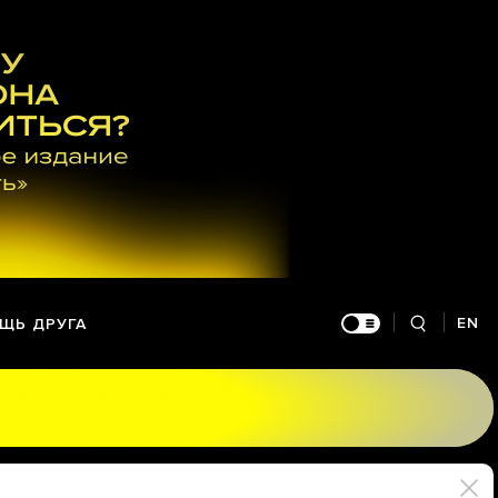
EN
ЩЬ ДРУГА