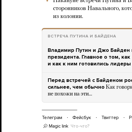
Накануне встречи Путина и 
сторонников Навального, кот
из колонии.
ВСТРЕЧА ПУТИНА И БАЙДЕНА
Владимир Путин и Джо Байден 
президента. Главное о том, ка
и как к ним готовились лидеры
Перед встречей с Байденом ро
сильнее, чем обычно
Как говор
не похожи на эти…
Телеграм
Фейсбук
Твиттер
P
Magic link
Что-что?