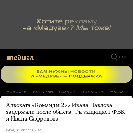
Перейти
к
материалам
НОВОСТИ
ИСТОРИИ
РАЗБОР
ПОДКАСТЫ
МАГАЗ
П
Адвоката «Команды 29» Ивана Павлова
задержали после обыска. Он защищает ФБК
и Ивана Сафронова
04:41, 30 апреля 2021