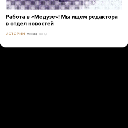
Работа в «Медузе»! Мы ищем редактора
в отдел новостей
месяц назад
ИСТОРИИ