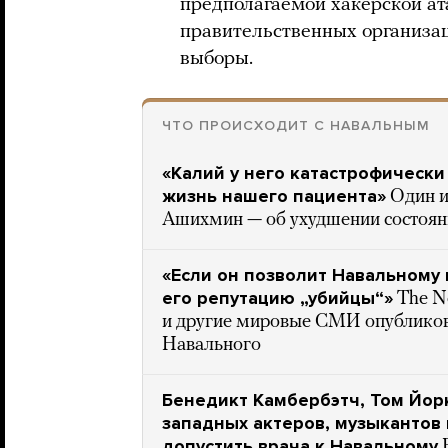
предполагаемой хакерской ат
правительственных организац
выборы.
ЧТО ПРОИСХОДИТ С НАВАЛЬНЫМ
«Калий у него катастрофически 
жизнь нашего пациента»
Один и
Ашихмин — об ухудшении состоян
«Если он позволит Навальному 
его репутацию „убийцы“»
The N
и другие мировые СМИ опубликов
Навального
Бенедикт Камбербэтч, Том Йорк
западных актеров, музыкантов 
допустить врача к Навальному