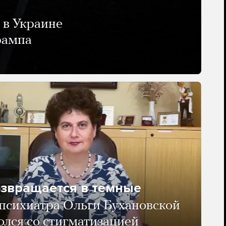
 в Украине
рампа
озвращается в темные
психиатра Ольги Бухановской
олся со стигматизацией