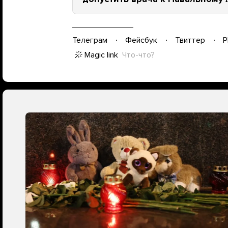
Телеграм
Фейсбук
Твиттер
P
Magic link
Что-что?