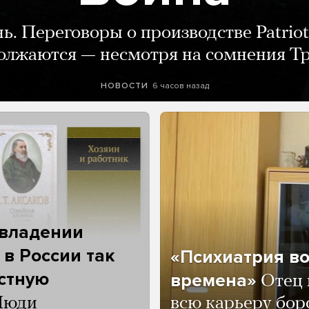
нь. Переговоры о производстве Patriot
олжаются — несмотря на сомнения Т
6 часов назад
НОВОСТИ
 владении
 в России так
«Психиатрия в
астную
времена»
Отец 
Люди
всю карьеру бор