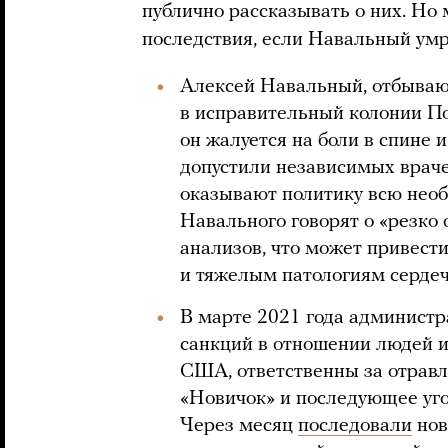
публично рассказывать о них. Но 
последствия, если Навальный умр
Алексей Навальный, отбываю
в исправительный колонии По
он жалуется на боли в спине и
допустили независимых врач
оказывают политику всю нео
Навального говорят о «резко
анализов, что может привести
и тяжелым патологиям сердеч
В марте 2021 года админист
санкций в отношении людей и
США, ответственны за отрав
«Новичок» и последующее уго
Через месяц
последовали
нов