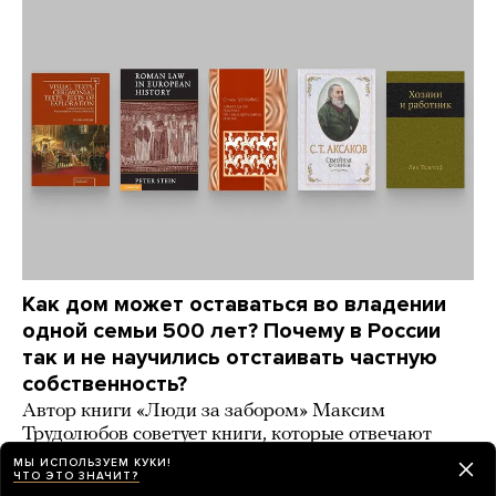
Как дом может оставаться во владении
одной семьи 500 лет? Почему в России
так и не научились отстаивать частную
собственность?
Автор книги «Люди за забором» Максим
Трудолюбов советует книги, которые отвечают
на эти вопросы
МЫ ИСПОЛЬЗУЕМ КУКИ!
ЧТО ЭТО ЗНАЧИТ?
день назад
ИСТОРИИ