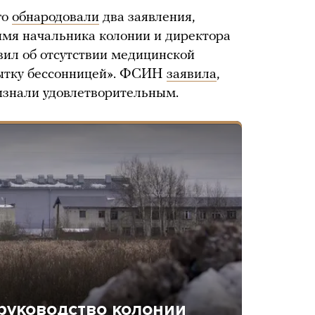
го
обнародовали
два заявления,
имя начальника колонии и директора
ил об отсутствии медицинской
ытку бессонницей». ФСИН
заявила
,
изнали удовлетворительным.
руководство колонии