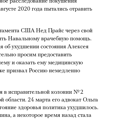
лное расследование покушения
августе 2020 года пытались отравить
ртамента США Нед Прайс через свой
ить Навальному врачебную помощь.
 об ухудшении состояния Алексея
тельно просим предоставить
 нему и оказать ему медицинскую
кже призвал Россию немедленно
я в исправительной колонии № 2
 области. 24 марта его адвокат Ольга
остояние здоровья политика ухудшилось.
пина, а некоторое время назад стала