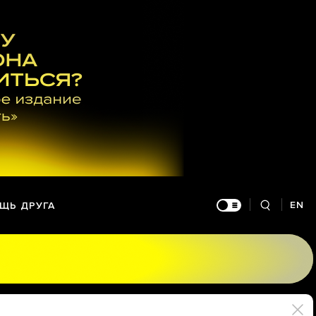
EN
ЩЬ ДРУГА