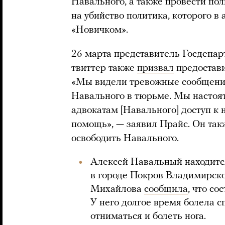
Навального, а также провести по
на убийство политика, которого в 
«Новичком».
26 марта представитель Госдепа
твиттер также
призвал
предостав
«Мы видели тревожные сообщения
Навального в тюрьме. Мы настоя
адвокатам [Навального] доступ к
помощь», — заявил Прайс. Он та
освободить Навального.
Алексей Навальный находитс
в городе Покров Владимирской
Михайлова
сообщила
, что с
У него долгое время болела с
отниматься и болеть нога.