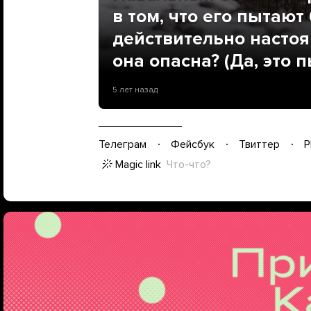
в том, что его пытают
действительно насто
она опасна? (Да, это п
5 лет назад
Телеграм
Фейсбук
Твиттер
P
Magic link
Что-что?