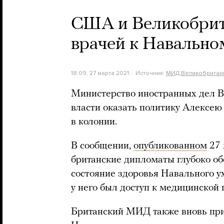
США и Великобрит
врачей к Навально
18:09, 27 марта 2021
Источник:
МИД Великобритан
Министерство иностранных дел В
власти оказать политику Алексе
в колонии.
В сообщении,
опубликованном
27 
британские дипломаты глубоко об
состояние здоровья Навального у
у него был доступ к медицинской 
Британский МИД также вновь при