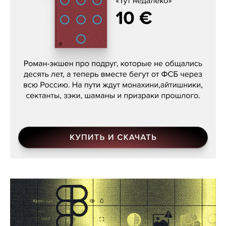
Кира Ярмыш, «Тут недалеко»