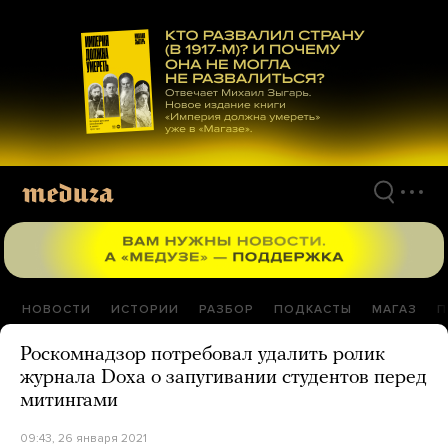
Перейти
к
материалам
НОВОСТИ
ИСТОРИИ
РАЗБОР
ПОДКАСТЫ
МАГАЗ
П
Роскомнадзор потребовал удалить ролик
журнала Doxa о запугивании студентов перед
митингами
09:43, 26 января 2021