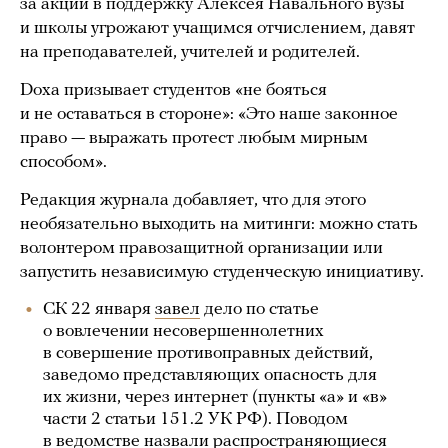
за акций в поддержку Алексея Навального вузы
и школы угрожают учащимся отчислением, давят
на преподавателей, учителей и родителей.
Doxa призывает студентов «не бояться
и не оставаться в стороне»: «Это наше законное
право — выражать протест любым мирным
способом».
Редакция журнала добавляет, что для этого
необязательно выходить на митинги: можно стать
волонтером правозащитной организации или
запустить независимую студенческую инициативу.
СК 22 января
завел
дело по статье
о вовлечении несовершеннолетних
в совершение противоправных действий,
заведомо представляющих опасность для
их жизни, через интернет (пункты «а» и «в»
части 2 статьи 151.2 УК РФ). Поводом
в ведомстве назвали распространяющиеся