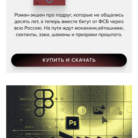
Кира Ярмыш, «Тут недалеко»