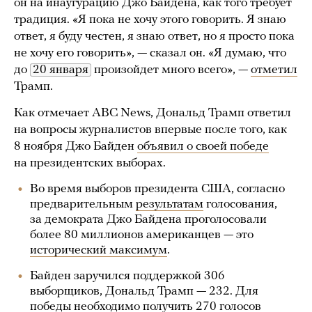
он на инаугурацию Джо Байдена, как того требует
традиция. «Я пока не хочу этого говорить. Я знаю
ответ, я буду честен, я знаю ответ, но я просто пока
не хочу его говорить», — сказал он. «Я думаю, что
до
20 января
произойдет много всего», —
отметил
Трамп.
Как отмечает ABC News, Дональд Трамп ответил
на вопросы журналистов впервые после того, как
8 ноября Джо Байден
объявил о своей победе
на президентских выборах.
Во время выборов президента США, согласно
предварительным
результатам
голосования,
за демократа Джо Байдена проголосовали
более 80 миллионов американцев — это
исторический максимум
.
Байден заручился поддержкой 306
выборщиков, Дональд Трамп — 232. Для
победы необходимо получить 270 голосов