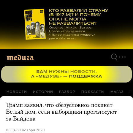
Перейти
к
материалам
НОВОСТИ
ИСТОРИИ
РАЗБОР
ПОДКАСТЫ
МАГАЗ
П
Трамп заявил, что «безусловно» покинет
Белый дом, если выборщики проголосуют
за Байдена
06:54, 27 ноября 2020