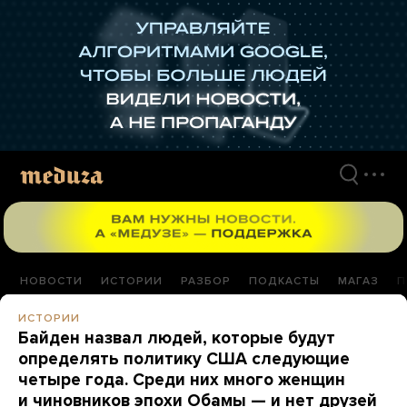
Перейти
к
материалам
НОВОСТИ
ИСТОРИИ
РАЗБОР
ПОДКАСТЫ
МАГАЗ
П
ИСТОРИИ
Байден назвал людей, которые будут
определять политику США следующие
четыре года. Среди них много женщин
и чиновников эпохи Обамы — и нет друзей