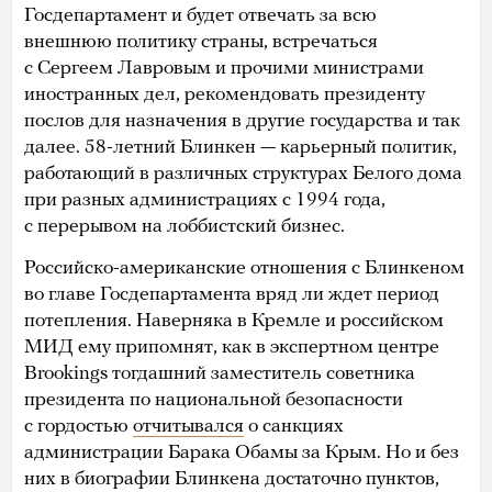
Госдепартамент и будет отвечать за всю
внешнюю политику страны, встречаться
с Сергеем Лавровым и прочими министрами
иностранных дел, рекомендовать президенту
послов для назначения в другие государства и так
далее. 58-летний Блинкен — карьерный политик,
работающий в различных структурах Белого дома
при разных администрациях с 1994 года,
с перерывом на лоббистский бизнес.
Российско-американские отношения с Блинкеном
во главе Госдепартамента вряд ли ждет период
потепления. Наверняка в Кремле и российском
МИД ему припомнят, как в экспертном центре
Brookings тогдашний заместитель советника
президента по национальной безопасности
с гордостью
отчитывался
о санкциях
администрации Барака Обамы за Крым. Но и без
них в биографии Блинкена достаточно пунктов,