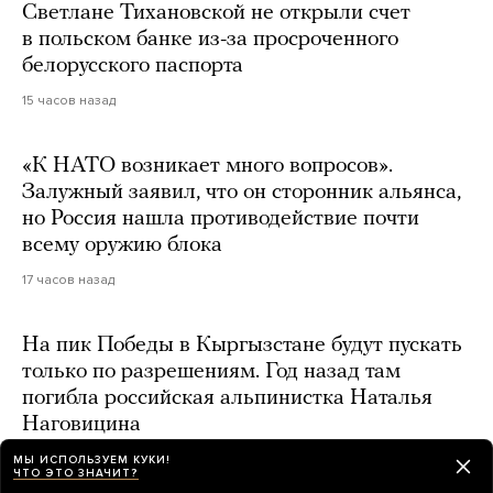
Светлане Тихановской не открыли счет
в польском банке из-за просроченного
белорусского паспорта
15 часов назад
«К НАТО возникает много вопросов».
Залужный заявил, что он сторонник альянса,
но Россия нашла противодействие почти
всему оружию блока
17 часов назад
На пик Победы в Кыргызстане будут пускать
только по разрешениям. Год назад там
погибла российская альпинистка Наталья
Наговицина
15 часов назад
МЫ ИСПОЛЬЗУЕМ КУКИ!
ЧТО ЭТО ЗНАЧИТ?