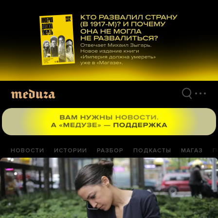
Перейти
к
материалам
НОВОСТИ
ИСТОРИИ
РАЗБОР
ПОДКАСТЫ
МАГАЗ
П