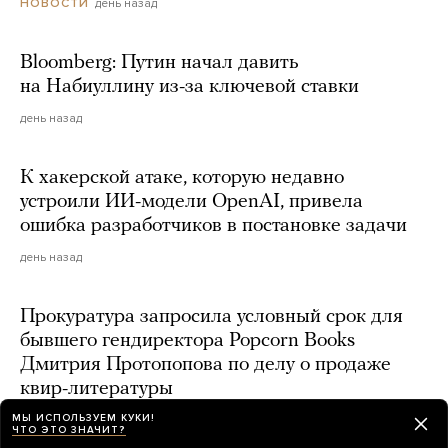
день назад
НОВОСТИ
Bloomberg: Путин начал давить
на Набиуллину из-за ключевой ставки
день назад
К хакерской атаке, которую недавно
устроили ИИ-модели OpenAI, привела
ошибка разработчиков в постановке задачи
день назад
Прокуратура запросила условный срок для
бывшего гендиректора Popcorn Books
Дмитрия Протопопова по делу о продаже
квир-литературы
МЫ ИСПОЛЬЗУЕМ КУКИ!
день назад
ЧТО ЭТО ЗНАЧИТ?