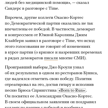
людей без медицинской помощи», — сказал
Сандерс в разговоре с Time.
Впрочем, другие коллеги Окасио-Кортес
по Демократической партии оказались не так
впечатлены ее победой. В частности, демократ
и конгрессмен от Южной Каролины Джим
Клайберн заявил в разговоре с Time, что исход
этого голосования не говорит об изменениях
в курсе партии (о кризисе и назревших переменах
в рядах демократов
писали
многие СМИ).
Проигравший выборы Джо Кроули узнал
об их результатах в одном из ресторанов Куинса,
где надеялся отметить свою победу. Политик
отреагировал на это, достав гитару и исполнив
песню Брюса Спрингстина
«Born to Run»
.
Он посвятил ее Александрии Окасио-Кортес.
В своем официальном заявлении он поздравил
коллегу по партии с победой и пообещал