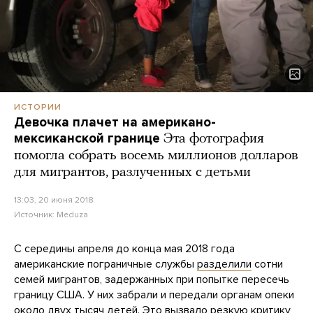
ИСТОРИИ
Девочка плачет на американо-
мексиканской границе
Эта фотография
помогла собрать восемь миллионов долларов
для мигрантов, разлученных с детьми
13:03, 20 июня 2018
Источник:
Meduza
С середины апреля до конца мая 2018 года
американские пограничные службы
разделили
сотни
семей мигрантов, задержанных при попытке пересечь
границу США. У них забрали и передали органам опеки
около двух тысяч детей. Это
вызвало
резкую критику