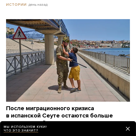
день назад
ИСТОРИИ
После миграционного кризиса
в испанской Сеуте остаются больше
тысячи детей и подростков, незаконно
МЫ ИСПОЛЬЗУЕМ КУКИ!
пересекших границу. Их нельзя просто так
ЧТО ЭТО ЗНАЧИТ?