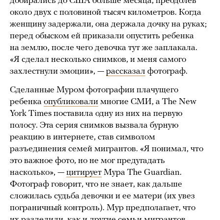
добирались до США больше месяца, преодолев
около двух с половиной тысяч километров. Когда
женщину задержали, она держала дочку на руках;
перед обыском ей приказали опустить ребенка
на землю, после чего девочка тут же заплакала.
«Я сделал несколько снимков, и меня самого
захлестнули эмоции», —
рассказал
фотограф.
Сделанные Муром фотографии плачущего
ребенка
опубликовали
многие СМИ, а The New
York Times поставила одну из них на первую
полосу. Эта серия снимков вызвала бурную
реакцию в интернете, став символом
разъединения семей мигрантов. «Я понимал, что
это важное фото, но не мог предугадать
насколько», —
цитирует
Мура The Guardian.
Фотограф говорит, что не знает, как дальше
сложилась судьба девочки и ее матери (их увез
пограничный контроль). Мур предполагает, что
их разделили, как и другие семьи мигрантов.