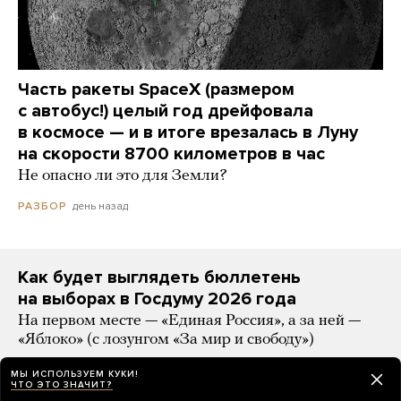
Часть ракеты SpaceX (размером
с автобус!) целый год дрейфовала
в космосе — и в итоге врезалась в Луну
на скорости 8700 километров в час
Не опасно ли это для Земли?
день назад
РАЗБОР
Как будет выглядеть бюллетень
на выборах в Госдуму 2026 года
На первом месте — «Единая Россия», а за ней —
«Яблоко» (с лозунгом «За мир и свободу»)
день назад
НОВОСТИ
МЫ ИСПОЛЬЗУЕМ КУКИ!
ЧТО ЭТО ЗНАЧИТ?