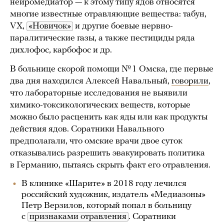
нейромедиатор — к этому типу ядов относятся
многие известные отравляющие вещества: табун,
VX,
«Новичок»
и другие боевые нервно-
паралитические газы, а также пестициды ряда
дихлофос, карбофос и др.
В больнице скорой помощи № 1 Омска, где первые
два дня находился Алексей Навальный,
говорили
,
что лабораторные исследования не выявили
химико-токсикологических веществ, которые
можно было расценить как яды или как продукты
действия ядов. Соратники Навального
предполагали, что омские врачи двое суток
отказывались разрешить эвакуировать политика
в Германию, пытаясь скрыть факт его отравления.
В клинике «Шарите» в 2018 году лечился
российский художник, издатель «Медиазоны»
Петр Верзилов, который попал в больницу
с
признаками отравления
. Соратники