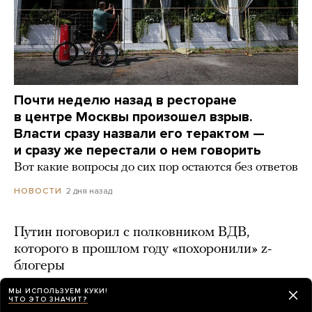
Почти неделю назад в ресторане
в центре Москвы произошел взрыв.
Власти сразу назвали его терактом —
и сразу же перестали о нем говорить
Вот какие вопросы до сих пор остаются без ответов
2 дня назад
НОВОСТИ
Путин поговорил с полковником ВДВ,
которого в прошлом году «похоронили» z-
блогеры
2 дня назад
МЫ ИСПОЛЬЗУЕМ КУКИ!
ЧТО ЭТО ЗНАЧИТ?