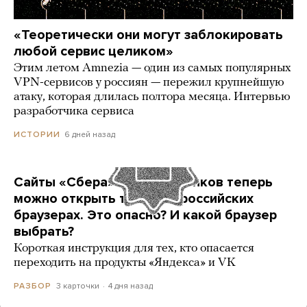
«Теоретически они могут заблокировать
любой сервис целиком»
Этим летом Amnezia — один из самых популярных
VPN-сервисов у россиян — пережил крупнейшую
атаку, которая длилась полтора месяца. Интервью
разработчика сервиса
6 дней назад
ИСТОРИИ
Сайты «Сбера» и других банков теперь
можно открыть только в российских
браузерах. Это опасно? И какой браузер
выбрать?
Короткая инструкция для тех, кто опасается
переходить на продукты «Яндекса» и VK
3 карточки
4 дня назад
РАЗБОР