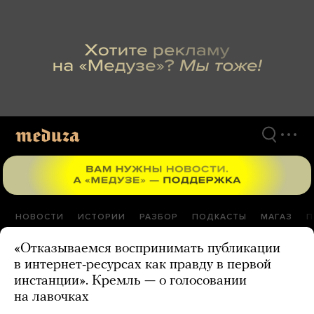
Перейти
к
материалам
НОВОСТИ
ИСТОРИИ
РАЗБОР
ПОДКАСТЫ
МАГАЗ
П
«Отказываемся воспринимать публикации
в интернет-ресурсах как правду в первой
инстанции». Кремль — о голосовании
на лавочках