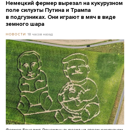
Немецкий фермер вырезал на кукурузном
поле силуэты Путина и Трампа
в подгузниках. Они играют в мяч в виде
земного шара
18 часов назад
НОВОСТИ
Фермер Бенедикт Люнеманн вырезал на своем кукурузном