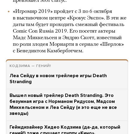
превзошел этот статус.
«Игромир 2019» пройдет с 3 по 6 октября
в выставочном центре «Крокус Экспо». В эти же
даты там будет проходить смежный фестиваль
Comic Con Russia 2019. Его посетят актеры
Мадс Миккельсен и Эндрю Скотт, известный
по роли злодея Мориарти в сериале «Шерлок»
с Бенедиктом Камбербэтчем.
КОДЗИМА — ГЕНИЙ!
Леа Сейду в новом трейлере игры Death
Stranding
Вышел новый трейлер Death Stranding. Это
безумная игра с Норманом Ридусом, Мадсом
Миккельсеном и Леа Сейду (и это еще не все
звезды)
Геймдизайнер Хидео Кодзима (да-да, который
гений!) тоже слушает группу «Кино».