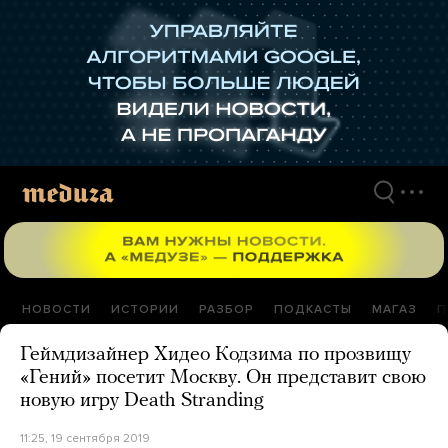
Перейти
к
материалам
НОВОСТИ
ИСТОРИИ
РАЗБОР
ПОДКАСТЫ
МАГАЗ
П
Геймдизайнер Хидео Кодзима по прозвищу
«Гений» посетит Москву. Он представит свою
новую игру Death Stranding
11:25, 19 сентября 2019