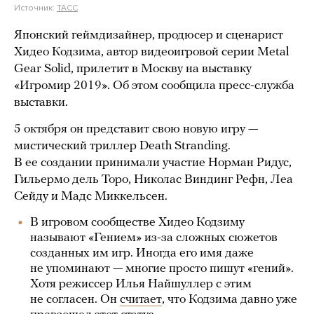
Источник:
ТАСС
Японский геймдизайнер, продюсер и сценарист
Хидео Кодзима, автор видеоигровой серии Metal
Gear Solid, прилетит в Москву на выставку
«Игромир 2019». Об этом сообщила пресс-служба
выставки.
5 октября он представит свою новую игру —
мистический триллер Death Stranding.
В ее создании принимали участие Норман Ридус,
Гильермо дель Торо, Николас Виндинг Рефн, Леа
Сейду и Мадс Миккельсен.
В игровом сообществе Хидео Кодзиму
называют «Гением» из-за сложных сюжетов
созданных им игр. Иногда его имя даже
не упоминают — многие просто пишут «гений».
Хотя режиссер Илья Найшуллер с этим
не согласен. Он
считает
, что Кодзима давно уже