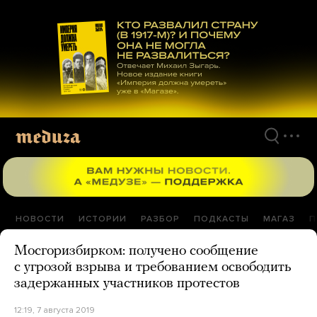
Перейти
к
материалам
НОВОСТИ
ИСТОРИИ
РАЗБОР
ПОДКАСТЫ
МАГАЗ
П
Мосгоризбирком: получено сообщение
с угрозой взрыва и требованием освободить
задержанных участников протестов
12:19, 7 августа 2019