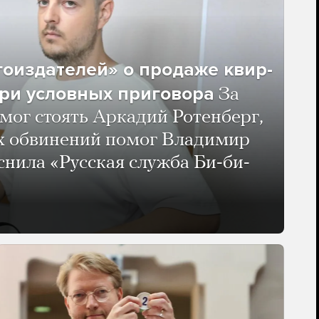
гоиздателей» о продаже квир-
ри условных приговора
За
мог стоять Аркадий Ротенберг,
ых обвинений помог Владимир
нила «Русская служба Би-би-