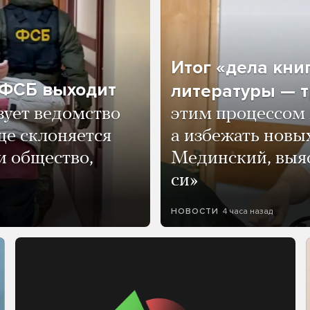
Итог «дела кни
о ФСБ выходит
литературы — т
зует ведомство
этим процессом 
ще склоняется
а избежать нов
и общество,
Мединский, выяс
си»
4 часа назад
НОВОСТИ