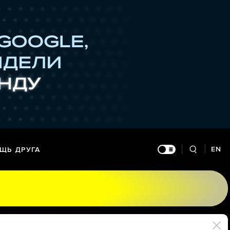
EN
ЩЬ ДРУГА