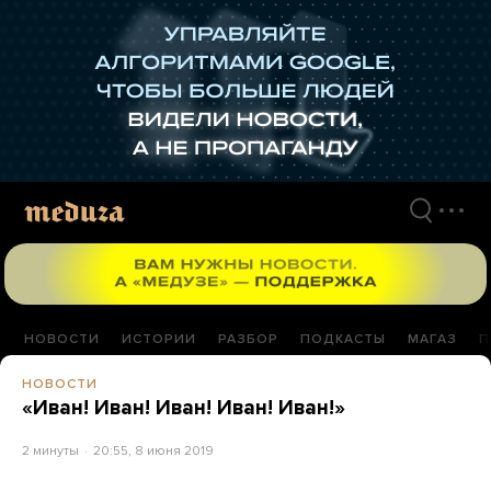
Перейти
к
материалам
НОВОСТИ
ИСТОРИИ
РАЗБОР
ПОДКАСТЫ
МАГАЗ
П
НОВОСТИ
«Иван! Иван! Иван! Иван! Иван!»
2 минуты
20:55, 8 июня 2019