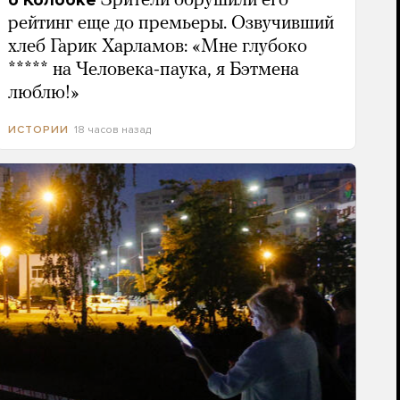
о Колобке
Зрители обрушили его
рейтинг еще до премьеры. Озвучивший
хлеб Гарик Харламов: «Мне глубоко
***** на Человека-паука, я Бэтмена
люблю!»
18 часов назад
ИСТОРИИ