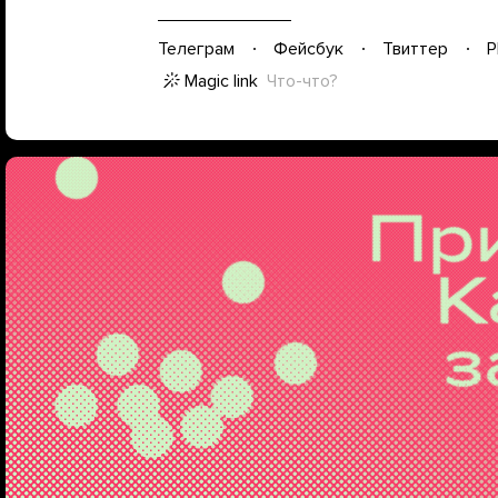
Телеграм
Фейсбук
Твиттер
P
Magic link
Что-что?