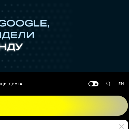
EN
ЩЬ ДРУГА