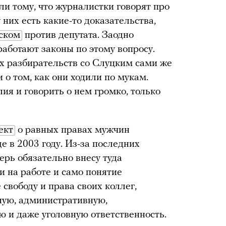
 ли тому, что журналистки говорят про
у них есть какие-то доказательства,
иском
против депутата. Заодно
работают законы по этому вопросу.
ех разбирательств со Слуцким сами же
 о том, как они ходили по мукам.
ия и говорить о нем громко, только
ект
о равных правах мужчин
 в 2003 году. Из-за последних
ерь обязательно внесу туда
и на работе и само понятие
свободу и права своих коллег,
ную, административную,
 и даже уголовную ответственность.