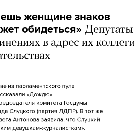
аешь женщине знаков
ожет обидеться»
Депутаты
инениях в адрес их коллег
ательствах
ве из парламентского пула
ассказали «Дождю»
председателя комитета Госдумы
а Слуцкого (партия ЛДПР). В тот же
вета Антонова
заявила, что Слуцкий
ьким девушкам-журналисткам».