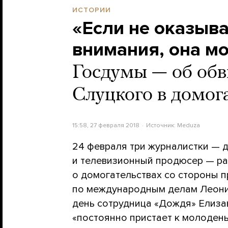
ИСТОРИИ
«Если не оказыв
внимания, она м
Госдумы — об обв
Слуцкого в домог
15:58, 27 февраля 2018
Источник:
Meduza
24 февраля три журналистки — д
и телевизионный продюсер — р
о домогательствах со стороны 
по международным делам Леонид
день сотрудница «Дождя» Елиза
«постоянно пристает к молоден