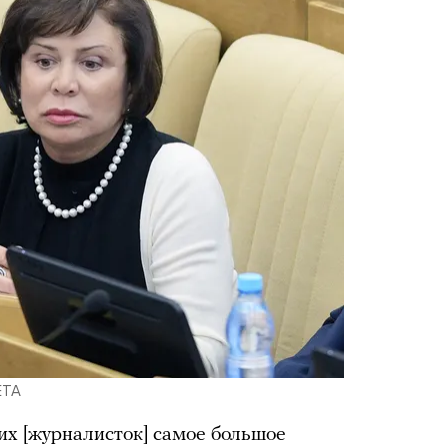
ETA
 их [журналисток] самое большое