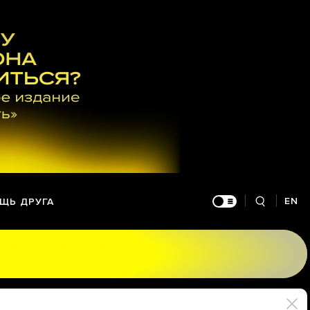
EN
ЩЬ ДРУГА