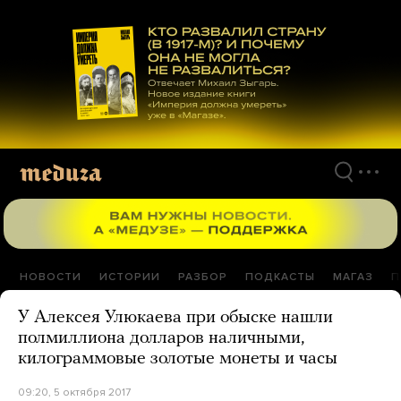
Перейти
к
материалам
НОВОСТИ
ИСТОРИИ
РАЗБОР
ПОДКАСТЫ
МАГАЗ
П
У Алексея Улюкаева при обыске нашли
полмиллиона долларов наличными,
килограммовые золотые монеты и часы
09:20, 5 октября 2017