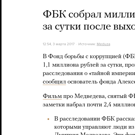
ФБК собрал милли
за сутки после вы
12:54, 3 марта 2017
Источник:
Meduza
В Фонд борьбы с коррупцией (ФБ
1,1 миллиона рублей за сутки, п
расследования о «тайной импери
сообщил
основатель фонда Алекс
Фильм
про Медведева, снятый ФБ
заметки набрал почти 2,4 миллио
В расследовании ФБК расска
которыми управляют люди из