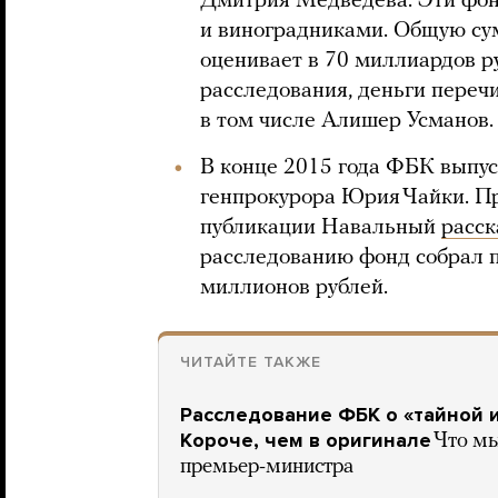
Дмитрия Медведева. Эти фон
и виноградниками. Общую су
оценивает в 70 миллиардов р
расследования, деньги переч
в том числе Алишер Усманов.
В конце 2015 года ФБК выпу
генпрокурора Юрия Чайки. Пр
публикации Навальный
расс
расследованию фонд собрал п
миллионов рублей.
ЧИТАЙТЕ ТАКЖЕ
Расследование ФБК о «тайной 
Короче, чем в оригинале
Что мы
премьер-министра