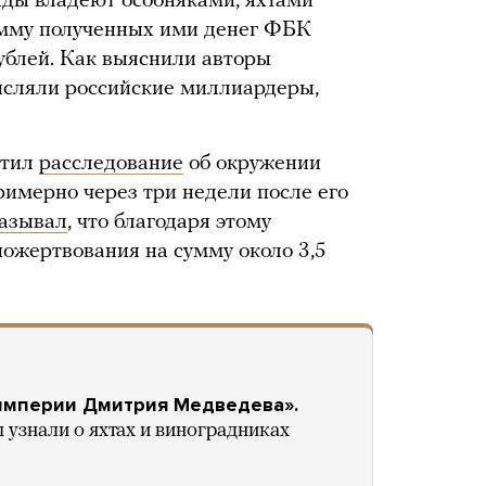
ды владеют особняками, яхтами
мму полученных ими денег ФБК
ублей. Как выяснили авторы
исляли российские миллиардеры,
стил
расследование
об окружении
имерно через три недели после его
казывал
, что благодаря этому
ожертвования на сумму около 3,5
империи Дмитрия Медведева».
 узнали о яхтах и виноградниках