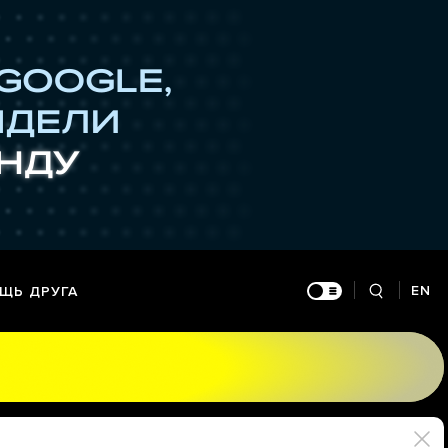
EN
ЩЬ ДРУГА