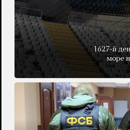
1627-й де
море н