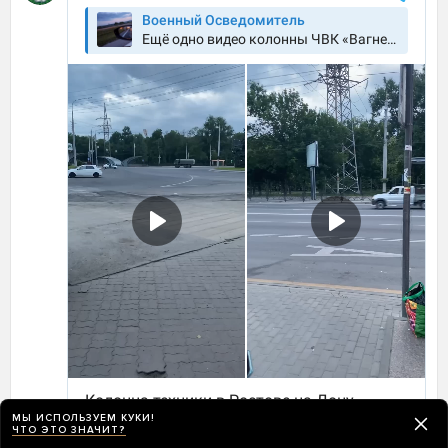
МЫ ИСПОЛЬЗУЕМ КУКИ!
ЧТО ЭТО ЗНАЧИТ?