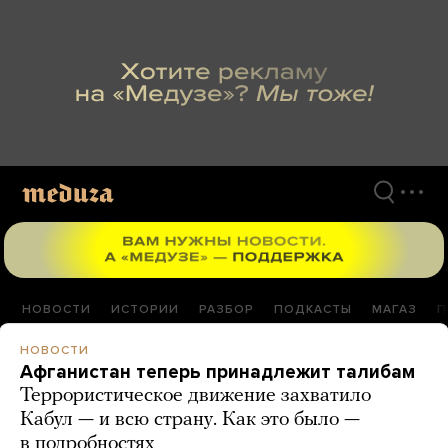
Перейти
к
материалам
НОВОСТИ
ИСТОРИИ
РАЗБОР
ПОДКАСТЫ
МАГАЗ
П
НОВОСТИ
Афганистан теперь принадлежит талибам
Террористическое движение захватило
Кабул — и всю страну. Как это было —
в подробностях