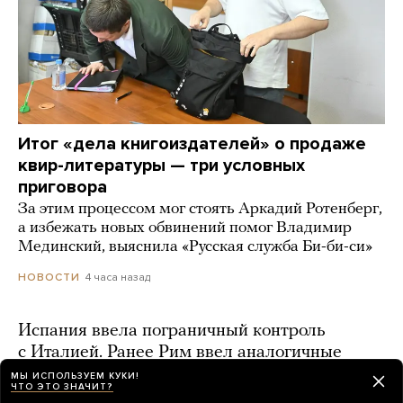
Итог «дела книгоиздателей» о продаже
квир-литературы — три условных
приговора
За этим процессом мог стоять Аркадий Ротенберг,
а избежать новых обвинений помог Владимир
Мединский, выяснила «Русская служба Би-би-си»
4 часа назад
НОВОСТИ
Испания ввела пограничный контроль
с Италией. Ранее Рим ввел аналогичные
меры из-за миграционного кризиса в Сеуте
МЫ ИСПОЛЬЗУЕМ КУКИ!
ЧТО ЭТО ЗНАЧИТ?
3 часа назад