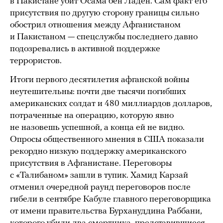
в Пакистане убит Осама бен Ладен. Сам факт его
присутствия по другую сторону границы сильно
обострил отношения между Афганистаном
и Пакистаном — спецслужбы последнего давно
подозревались в активной поддержке
террористов.
Итоги первого десятилетия афганской войны
неутешительны: почти две тысячи погибших
американских солдат и 480 миллиардов долларов,
потраченные на операцию, которую явно
не назовешь успешной, а конца ей не видно.
Опросы общественного мнения в США показали
рекордно низкую поддержку американского
присутствия в Афганистане. Переговоры
с «Талибаном» зашли в тупик. Хамид Карзай
отменил очередной раунд переговоров после
гибели в сентябре Кабуле главного переговорщика
от имени правительства Бурхануддина Раббани,