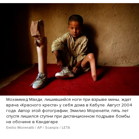
Мохаммед Махди, лишившийся ноги при взрыве мины, ждет
врача «Красного креста» у себя дома в Кабуле. Август 2004
года. Автор этой фотографии, Эмилио Моренатти, пять лет
спустя лишился ступни при дистанционном подрыве бомбы
на обочине в Кандагаре.
Emilio Morenatti / AP / Scanpix / LETA