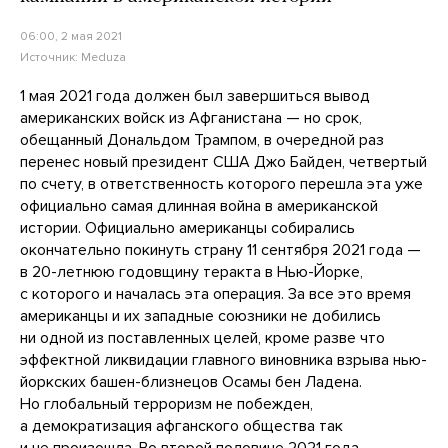
06:00, 2 мая 2021
Источник:
Meduza
1 мая 2021 года должен был завершиться вывод
американских войск из Афганистана — но срок,
обещанный Дональдом Трампом, в очередной раз
перенес новый президент США Джо Байден, четвертый
по счету, в ответственность которого перешла эта уже
официально самая длинная война в американской
истории. Официально американцы собирались
окончательно покинуть страну 11 сентября 2021 года —
в 20-летнюю годовщину теракта в Нью-Йорке,
с которого и началась эта операция. За все это время
американцы и их западные союзники не добились
ни одной из поставленных целей, кроме разве что
эффектной ликвидации главного виновника взрыва нью-
йоркских башен-близнецов Осамы бен Ладена.
Но глобальный терроризм не побежден,
а демократизация афганского общества так
и не произошла. Во второй половине 2021 года