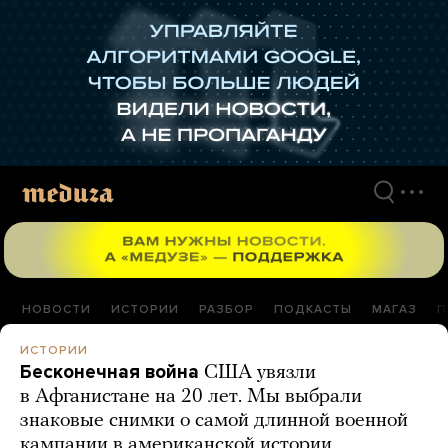
Перейти
к
материалам
НОВОСТИ
ИСТОРИИ
РАЗБОР
ПОДКАСТЫ
МАГАЗ
П
ИСТОРИИ
Бесконечная война
США увязли
в Афганистане на 20 лет. Мы выбрали
знаковые снимки о самой длинной военной
кампании в американской истории