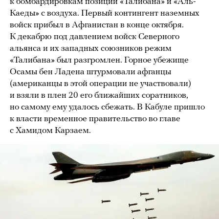
к бомбардировкам позиций «Талибана» и «Аль-
Каеды» с воздуха. Первый контингент наземных
войск прибыл в Афганистан в конце октября.
К декабрю под давлением войск Северного
альянса и их западных союзников режим
«Талибана» был разгромлен. Горное убежище
Осамы бен Ладена штурмовали афганцы
(американцы в этой операции не участвовали)
и взяли в плен 20 его ближайших соратников,
но самому ему удалось сбежать. В Кабуле пришло
к власти временное правительство во главе
с Хамидом Карзаем.