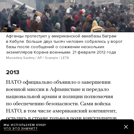
Афганцы протестуют у американской авиабазы Баграм
в Кабуле. Больше двух тысяч человек собрались у ворот
базы после сообщений о сожжении нескольких
экземпляров Корана военными. 21 февраля 2012 года
Musadeq Sadeq / AP / Scanpix / LETA
2013
НАТО официально объявило о завершении
военной миссии в Афганистане и передало
национальной армии и полиции полномочия
по обеспечению безопасности. Сами войска
НАТО, в том числе американский контингент,
остались в стране только в роли консультантов
и чтобы поддерживать контртеррористические
МЫ ИСПОЛЬЗУЕМ КУКИ!
ЧТО ЭТО ЗНАЧИТ?
операции. Численность международного