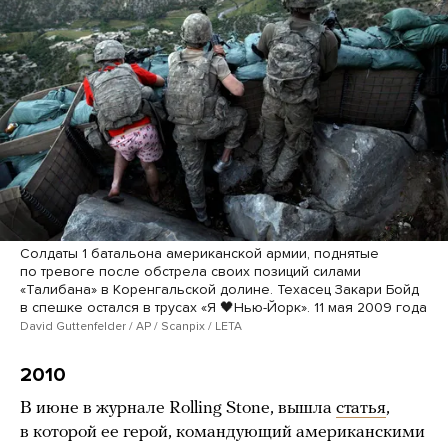
Солдаты 1 батальона американской армии, поднятые
по тревоге после обстрела своих позиций силами
«Талибана» в Коренгальской долине. Техасец Закари Бойд
в спешке остался в трусах «Я 🖤Нью-Йорк». 11 мая 2009 года
David Guttenfelder / AP / Scanpix / LETA
2010
В июне в журнале Rolling Stone, вышла
статья
,
в которой ее герой, командующий американскими