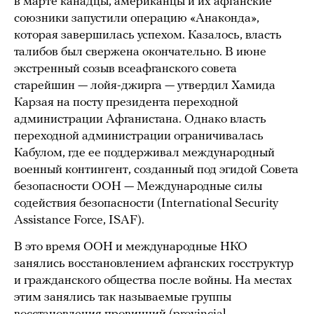
в марте канадцы, американцы и их афганские
союзники запустили операцию «Анаконда»,
которая завершилась успехом. Казалось, власть
талибов был свержена окончательно. В июне
экстренный созыв всеафганского совета
старейшин — лойя-джирга — утвердил Хамида
Карзая на посту президента переходной
администрации Афганистана. Однако власть
переходной администрации ограничивалась
Кабулом, где ее поддерживал международный
военный контингент, созданный под эгидой Совета
безопасности ООН — Международные силы
содействия безопасности (International Security
Assistance Force, ISAF).
В это время ООН и международные НКО
занялись восстановлением афганских госструктур
и гражданского общества после войны. На местах
этим занялись так называемые группы