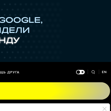
EN
ЩЬ ДРУГА