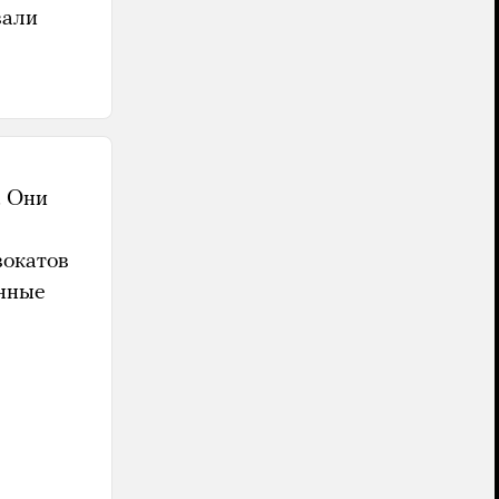
вали
. Они
вокатов
анные