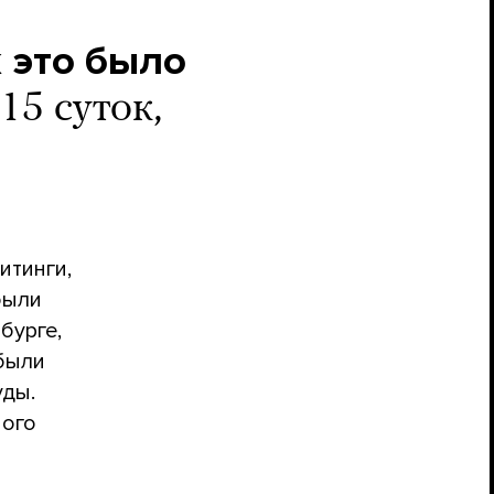
к это было
15 суток,
итинги,
были
бурге,
были
уды.
ного