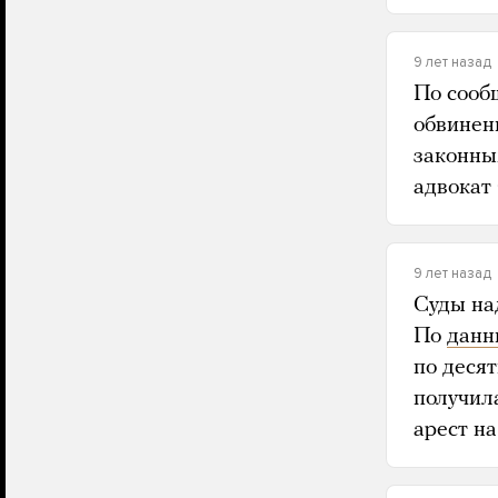
9 лет назад
По сооб
обвинен
законны
адвокат
9 лет назад
Суды на
По
дан
по деся
получил
арест на