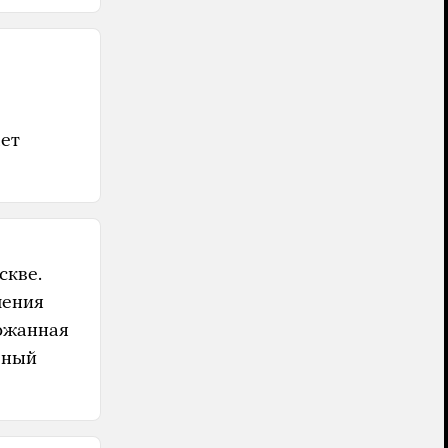
ает
скве.
шения
ержанная
вный