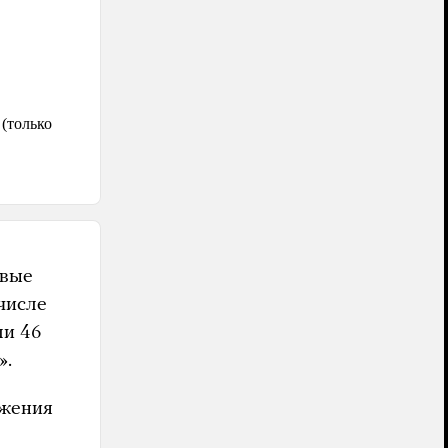
рвые
числе
ли 46
».
ижения