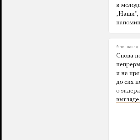
в молод
„Наши“, 
напомин
9 лет назад
Снова н
непреры
и не пр
до сих п
о задерж
выгляде