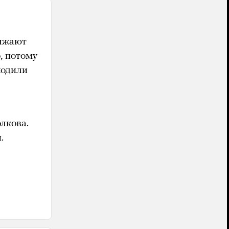
олжают
, потому
ходили
лкова.
.