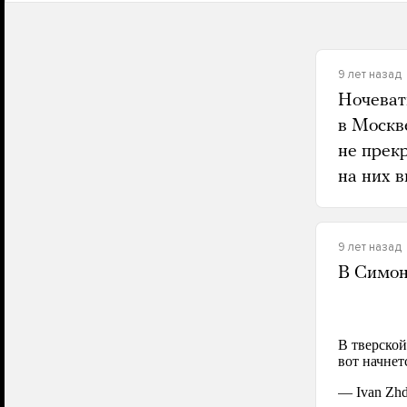
9 лет назад
Ночеват
в Москве
не прек
на них 
9 лет назад
В Симон