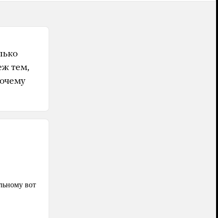
лько
еж тем,
почему