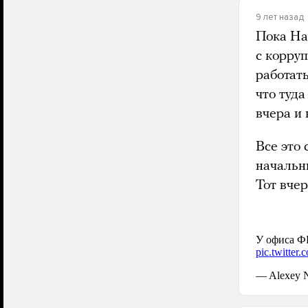
9 лет назад
Пока На
с корру
работат
что туд
вчера и 
Все это 
начальн
Тот вчер