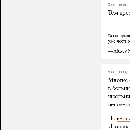
9 лет назад
Тем вре
9 лет назад
Многие 
в больш
школьни
несовер
По
верс
«Наши» 