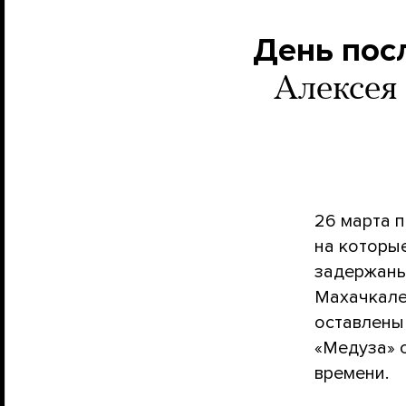
День посл
Алексея 
26 марта п
на которы
задержаны
Махачкале
оставлены 
«Медуза» с
времени.