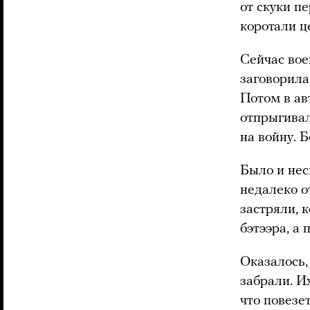
от скуки п
коротали ц
Сейчас вое
заговорила
Потом в ав
отпрыгивал
на войну. 
Было и нес
недалеко о
застряли, 
бэтээра, а
Оказалось,
забрали. И
что повезе