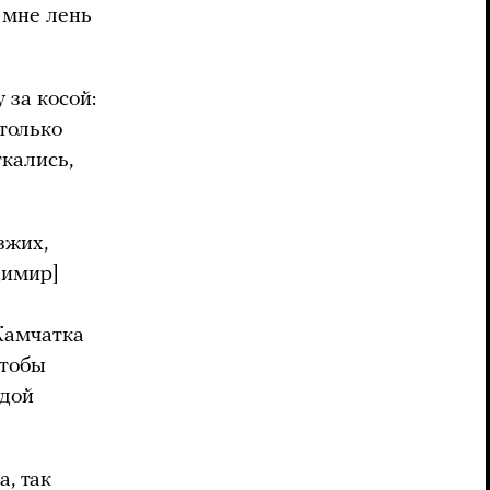
с мне лень
 за косой:
только
кались,
зжих,
димир]
 Камчатка
чтобы
одой
, так