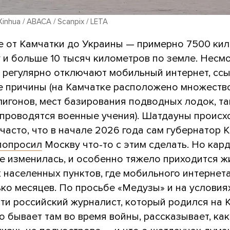
Xinhua / ABACA / Scanpix / LETA
е от Камчатки до Украины — примерно 7500 ки
 и больше 10 тысяч километров по земле. Несм
м регулярно отключают мобильный интернет, сс
е причины (на Камчатке расположено множеств
лигонов, мест базирования подводных лодок, т
 проводятся военные учения). Шатдауны происх
часто, что в начале 2026 года сам губернатор 
попросил
Москву что-то с этим сделать. Но кар
не изменилась, и особенно тяжело приходится 
 населенных пунктов, где мобильного интернета
ко месяцев. По просьбе «Медузы» и на условия
ти российский журналист, который родился на 
о бывает там во время войны, рассказывает, как