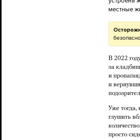
устроена 
местные ж
Осторожн
безопасно
В 2022 год
за кладбищ
и пропаган
и вернувши
подозрител
Уже тогда,
глушить вб
количество
просто сид