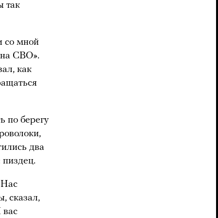
ы так
и со мной
 на СВО».
ал, как
ращаться
ь по берегу
роволоки,
тились два
: пиздец.
 Нас
, сказал,
 вас