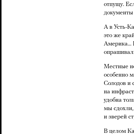
отпущу. Ес
документы 
А в Усть-К
это же кра
Америка… Н
опрашивали
Местные не
особенно м
Солодов и 
на инфраст
удобна тол
мы сдохли,
и зверей с
В целом Ка