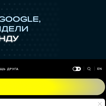
EN
ЩЬ ДРУГА