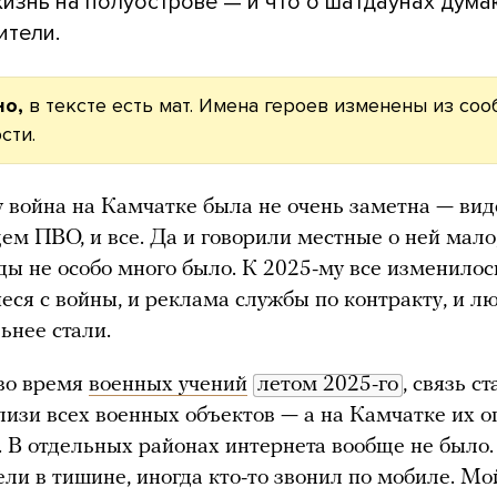
жизнь на полуострове — и что о шатдаунах дума
ители.
о,
в тексте есть мат. Имена героев изменены из со
сти.
у война на Камчатке была не очень заметна — виде
ем ПВО, и все. Да и говорили местные о ней мало
ды не особо много было. К 2025-му все изменилос
еся с войны, и реклама службы по контракту, и л
ьнее стали.
 во время
военных учений
летом 2025-го
, связь с
лизи всех военных объектов — а на Камчатке их 
. В отдельных районах интернета вообще не было.
ели в тишине, иногда кто-то звонил по мобиле. М