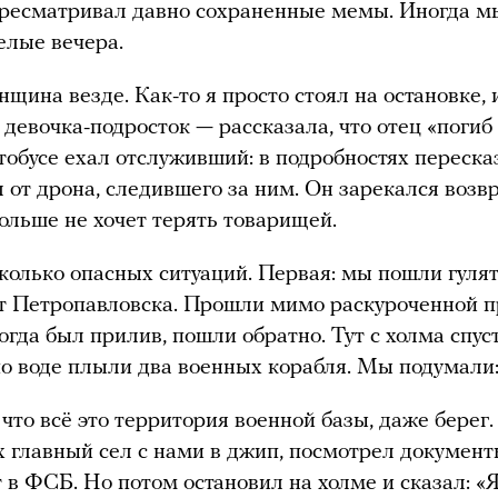
ересматривал давно сохраненные мемы. Иногда м
елые вечера.
нщина везде. Как-то я просто стоял на остановке, 
 девочка-подросток — рассказала, что отец «погиб
тобусе ехал отслуживший: в подробностях пересказ
 от дрона, следившего за ним. Он зарекался возв
Больше не хочет терять товарищей.
колько опасных ситуаций. Первая: мы пошли гулят
т Петропавловска. Прошли мимо раскуроченной п
когда был прилив, пошли обратно. Тут с холма спус
 по воде плыли два военных корабля. Мы подумали
 что всё это территория военной базы, даже берег.
х главный сел с нами в джип, посмотрел документы
т в ФСБ. Но потом остановил на холме и сказал: «Я