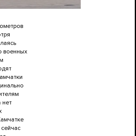
лометров
отря
ылаясь
о военных
ам
одят
Камчатки
динально
жителям
 нет
х
Камчатке
 сейчас