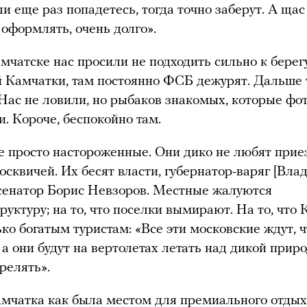
ли еще раз попадетесь, тогда точно заберут. А ща
оформлять, очень долго».
амчатске нас просили не подходить сильно к берегу
й Камчатки, там постоянно ФСБ дежурят. Дальше 
ас не ловили, но рыбаков знакомых, которые фот
. Короче, беспокойно там.
 просто настороженные. Они дико не любят прие
осквичей. Их бесят власти, губернатор-варяг [Вла
сенатор Борис Невзоров. Местные жалуются
руктуру; на то, что поселки вымирают. На то, что
ько богатым туристам: «Все эти московские ждут, 
 а они будут на вертолетах летать над дикой прир
трелять».
мчатка как была местом для премиального отдыха