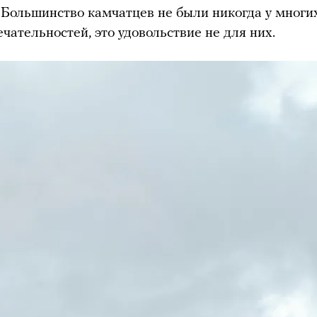
. Большинство камчатцев не были никогда у многи
чательностей, это удовольствие не для них.