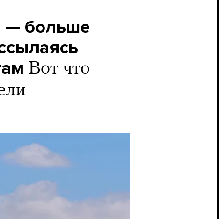
й — больше
 ссылаясь
там
Вот что
ели