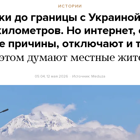
ИСТОРИИ
ки до границы с Украино
километров. Но интернет,
е причины, отключают и 
 этом думают местные жит
05:04, 12 мая 2026
Источник:
Meduza