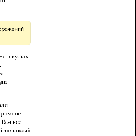
ют
ображений
л в кустах
,
ь:
юди
тали
огромное
 Там все
ой знакомый