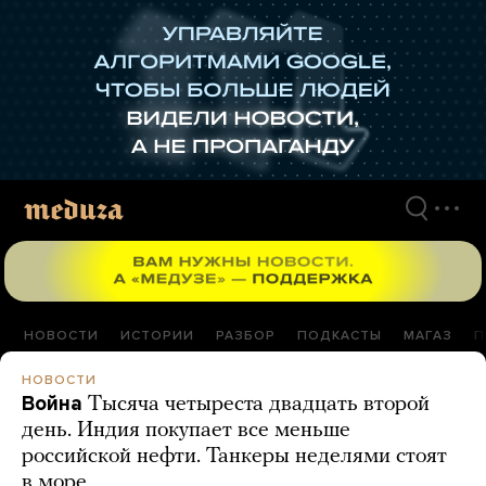
Перейти
к
материалам
НОВОСТИ
ИСТОРИИ
РАЗБОР
ПОДКАСТЫ
МАГАЗ
П
НОВОСТИ
Война
Тысяча четыреста двадцать второй
день. Индия покупает все меньше
российской нефти. Танкеры неделями стоят
в море