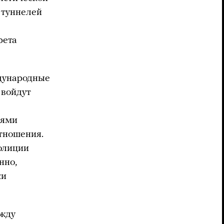
 туннелей
рета
дународные
 войдут
дями
тношения.
олиции
нно,
ки
ежду