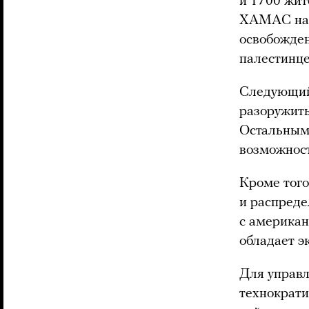
и 1700 жит
ХАМАС на И
освобожден
палестинце
Следующий
разоружить
Остальным 
возможност
Кроме того
и распреде
с америка
обладает э
Для управл
технократи