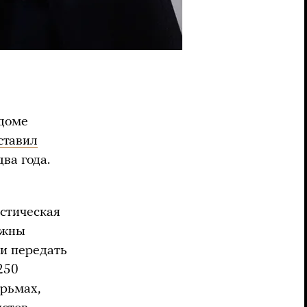
 доме
ставил
ва года.
истическая
лжны
 и передать
250
рьмах,