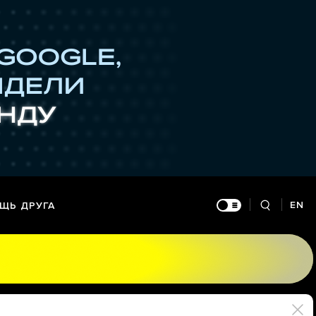
EN
ЩЬ ДРУГА