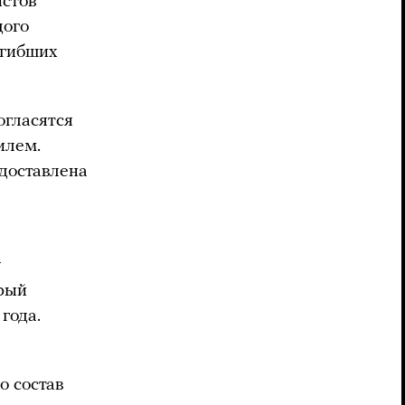
истов
дого
огибших
гласятся
илем.
доставлена
у
рый
года.
о состав