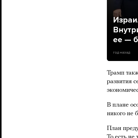
Израи
Внутр
ее — 
год назад
Трамп такж
развития с
экономичес
В плане ос
никого не б
План пред
То есть не