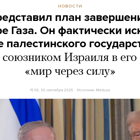
НОВОСТИ
редставил план завершен
ре Газа. Он фактически и
е палестинского государс
 союзником Израиля в его
«мир через силу»
15:55, 30 сентября 2025
Источник:
Meduza