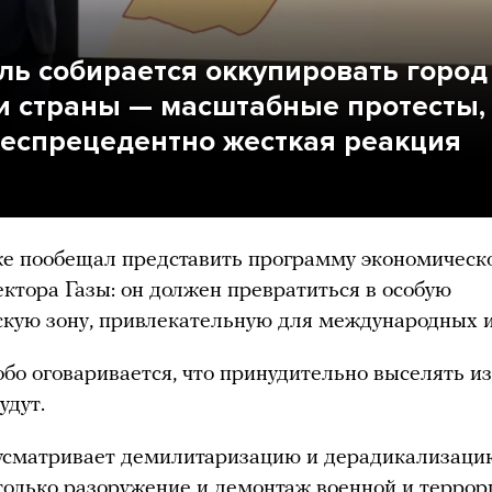
ль собирается оккупировать город 
и страны — масштабные протесты,
беспрецедентно жесткая реакция
е пообещал представить программу экономическ
ектора Газы: он должен превратиться в особую
кую зону, привлекательную для международных и
обо оговаривается, что принудительно выселять из
удут.
усматривает демилитаризацию и дерадикализацию
 только разоружение и демонтаж военной и террор