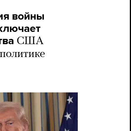
ия войны
сключает
тва
США
 политике