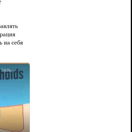
е
равлять
трация
ь на себя
 ГАЗЫ