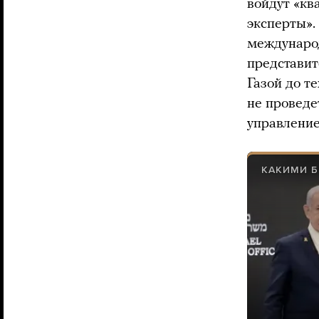
войдут «к
эксперты».
международ
представит
Газой до т
не проведе
управление
КАКИМИ Б