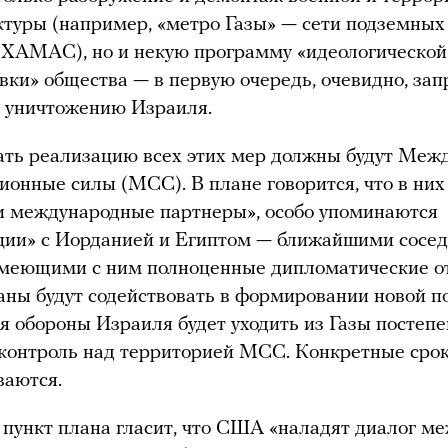
туры (например, «метро Газы» — сети подземных
 ХАМАС), но и некую программу «идеологической
ки» общества — в первую очередь, очевидно, зап
 уничтожению Израиля.
ать реализацию всех этих мер должны будут Меж
ионные силы (МСС). В плане говорится, что в них
и международные партнеры», особо упоминаются
ции» с Иорданией и Египтом — ближайшими сосе
имеющими с ним полноценные дипломатические о
аны будут содействовать в формировании новой п
я обороны Израиля будет уходить из Газы постепе
контроль над территорией МСС. Конкретные сро
ваются.
пункт плана гласит, что США «наладят диалог м