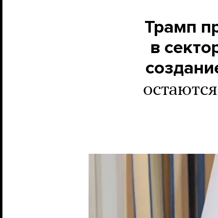
Трамп п
в секто
создани
остаются