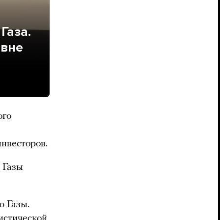
Газа.
 вне
ого
нвесторов.
 Газы
 Газы.
истической