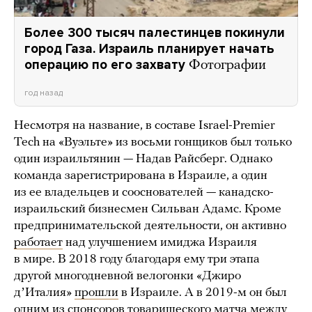
Более 300 тысяч палестинцев покинули
город Газа. Израиль планирует начать
операцию по его захвату
Фотографии
год назад
Несмотря на название, в составе Israel-Premier
Tech на «Вуэльте» из восьми гонщиков был только
один израильтянин — Надав Райсберг. Однако
команда зарегистрирована в Израиле, а один
из ее владельцев и сооснователей — канадско-
израильский бизнесмен Сильван Адамс. Кроме
предпринимательской деятельности, он активно
работает
над улучшением имиджа Израиля
в мире. В 2018 году благодаря ему три этапа
другой многодневной велогонки «Джиро
дʼИталия»
прошли
в Израиле. А в 2019-м он был
одним из спонсоров товарищеского матча между