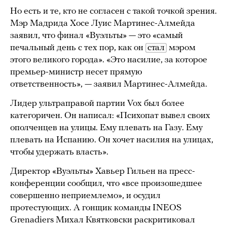
Но есть и те, кто не согласен с такой точкой зрения.
Мэр Мадрида Хосе Луис Мартинес-Алмейда
заявил, что финал «Вуэльты» — это «самый
печальный день с тех пор, как он
стал
мэром
этого великого города». «Это насилие, за которое
премьер-министр несет прямую
ответственность», — заявил Мартинес-Алмейда.
Лидер ультраправой партии Vox был более
категоричен. Он написал: «Психопат вывел своих
ополченцев на улицы. Ему плевать на Газу. Ему
плевать на Испанию. Он хочет насилия на улицах,
чтобы удержать власть».
Директор «Вуэльты» Хавьер Гильен на пресс-
конференции сообщил, что «все произошедшее
совершенно неприемлемо», и осудил
протестующих. А гонщик команды INEOS
Grenadiers Михал Квятковски раскритиковал