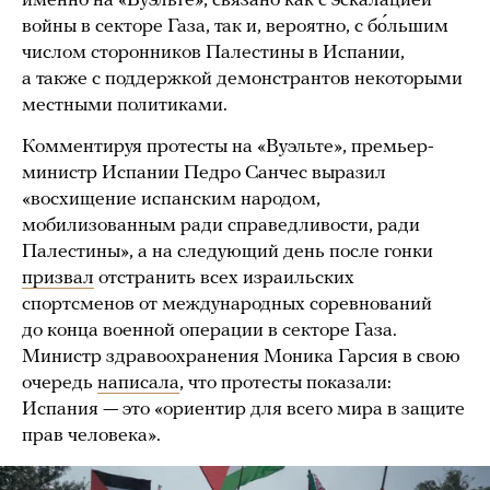
именно на «Вуэльте», связано как с эскалацией
войны в секторе Газа, так и, вероятно, с бо́льшим
числом сторонников Палестины в Испании,
а также с поддержкой демонстрантов некоторыми
местными политиками.
Комментируя протесты на «Вуэльте», премьер-
министр Испании Педро Санчес выразил
«восхищение испанским народом,
мобилизованным ради справедливости, ради
Палестины», а на следующий день после гонки
призвал
отстранить всех израильских
спортсменов от международных соревнований
до конца военной операции в секторе Газа.
Министр здравоохранения Моника Гарсия в свою
очередь
написала
, что протесты показали:
Испания — это «ориентир для всего мира в защите
прав человека».