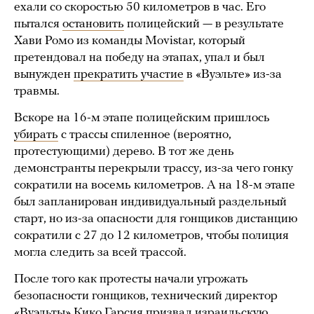
ехали со скоростью 50 километров в час. Его
пытался
остановить
полицейский — в результате
Хави Ромо из команды Movistar, который
претендовал на победу на этапах, упал и был
вынужден
прекратить участие
в «Вуэльте» из-за
травмы.
Вскоре на 16-м этапе полицейским пришлось
убирать
с трассы спиленное (вероятно,
протестующими) дерево. В тот же день
демонстранты перекрыли трассу, из-за чего гонку
сократили на восемь километров. А на 18-м этапе
был запланирован индивидуальный раздельный
старт, но из-за опасности для гонщиков дистанцию
сократили с 27 до 12 километров, чтобы полиция
могла следить за всей трассой.
После того как протесты начали угрожать
безопасности гонщиков, технический директор
«Вуэльты» Кико Гарсия
призвал
израильскую