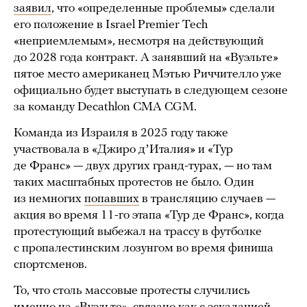
заявил
, что «определенные проблемы» сделали
его положение в Israel Premier Tech
«неприемлемым», несмотря на действующий
до 2028 года контракт. А занявший на «Вуэльте»
пятое место американец Мэтью Риччителло уже
официально будет выступать в следующем сезоне
за команду Decathlon CMA CGM.
Команда из Израиля в 2025 году также
участвовала в «Джиро дʼИталия» и «Тур
де Франс» — двух других гранд-турах, — но там
таких масштабных протестов не было. Один
из немногих
попавших
в трансляцию случаев —
акция во время 11-го этапа «Тур де Франс», когда
протестующий выбежал на трассу в футболке
с пропалестинским лозунгом во время финиша
спортсменов.
То, что столь массовые протесты случились