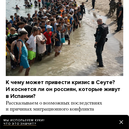
К чему может привести кризис в Сеуте?
И коснется ли он россиян, которые живут
в Испании?
Рассказываем о возможных последствиях
и причинах миграционного конфликта
12 часов назад
ИСТОРИИ
МЫ ИСПОЛЬЗУЕМ КУКИ!
ЧТО ЭТО ЗНАЧИТ?