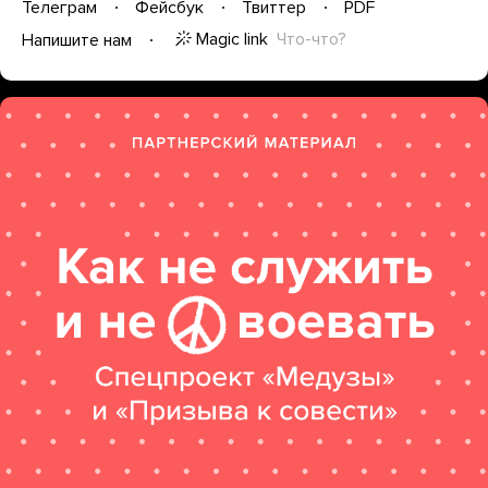
Телеграм
Фейсбук
Твиттер
PDF
Magic link
Что-что?
Напишите нам