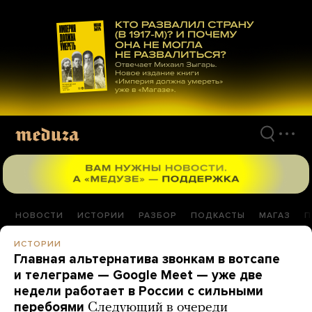
Перейти
к
материалам
НОВОСТИ
ИСТОРИИ
РАЗБОР
ПОДКАСТЫ
МАГАЗ
П
ИСТОРИИ
Главная альтернатива звонкам в вотсапе
и телеграме — Google Meet — уже две
недели работает в России с сильными
перебоями
Следующий в очереди