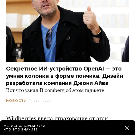
Секретное ИИ-устройство OpenAI — это
умная колонка в форме пончика. Дизайн
разработала компания Джони Айва
Вот что узнал Bloomberg об этом гаджете
4 часа назад
НОВОСТИ
Wildberries ввела страхование от атак
беспилотников. Продавцы смогут получить
МЫ ИСПОЛЬЗУЕМ КУКИ!
ЧТО ЭТО ЗНАЧИТ?
до 50 тысяч рублей за уничтоженный товар