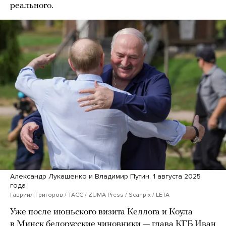
реального.
Александр Лукашенко и Владимир Путин. 1 августа 2025
года
Гавриил Григоров / ТАСС / ZUMA Press / Scanpix / LETA
Уже после июньского визита Келлога и Коула
в Минск белорусские чиновники — глава КГБ Иван