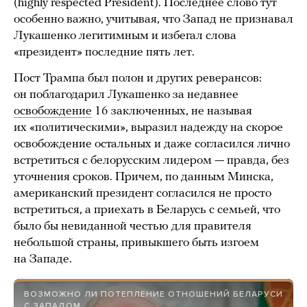
(highly respected President). Последнее слово тут
особенно важно, учитывая, что Запад не признавал
Лукашенко легитимным и избегал слова
«президент» последние пять лет.
Пост Трампа был полон и других реверансов:
он поблагодарил Лукашенко за недавнее
освобождение
16 заключенных, не называя
их «политическими», выразил надежду на скорое
освобождение остальных и даже согласился лично
встретиться с белорусским лидером — правда, без
уточнения сроков. Причем, по данным Минска,
американский президент согласился не просто
встретиться, а приехать в Беларусь с семьей, что
было бы невиданной честью для правителя
небольшой страны, привыкшего быть изгоем
на Западе.
ВОЗМОЖНО ЛИ ПОТЕПЛЕНИЕ ОТНОШЕНИЙ БЕЛАРУСИ
С ЗАПАДОМ