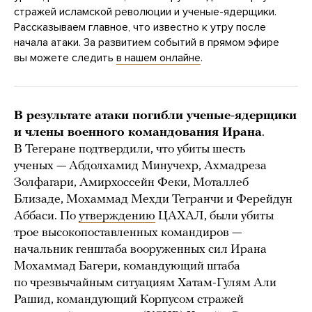
стражей исламской революции и ученые-ядерщики.
Рассказываем главное, что известно к утру после
начала атаки. За развитием событий в прямом эфире
вы можете следить
в нашем онлайне
.
В результате атаки погибли ученые-ядерщики
и члены военного командования Ирана
.
В Тегеране подтвердили, что убиты шесть
ученых — Абдолхамид Минучехр, Ахмадреза
Золфагари, Амирхоссейн Феки, Моталлеб
Близаде, Мохаммад Мехди Тегранчи и Ферейдун
Аббаси. По
утверждению
ЦАХАЛ, были убиты
трое высокопоставленных командиров —
начальник генштаба вооруженных сил Ирана
Мохаммад Багери, командующий штаба
по чрезвычайным ситуациям Хатам-Гулям Али
Рашид, командующий Корпусом стражей