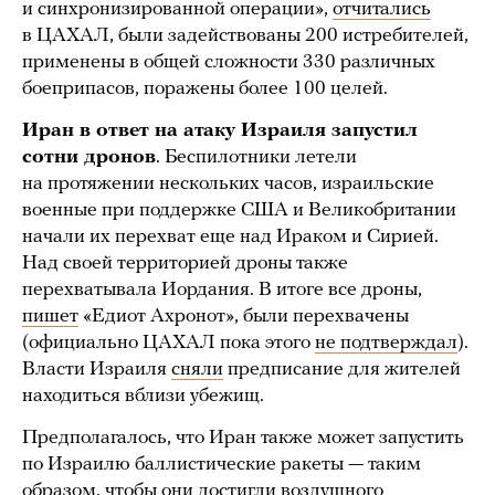
и синхронизированной операции»,
отчитались
в ЦАХАЛ, были задействованы 200 истребителей,
применены в общей сложности 330 различных
боеприпасов, поражены более 100 целей.
Иран в ответ на атаку Израиля запустил
сотни дронов
. Беспилотники летели
на протяжении нескольких часов, израильские
военные при поддержке США и Великобритании
начали их перехват еще над Ираком и Сирией.
Над своей территорией дроны также
перехватывала Иордания. В итоге все дроны,
пишет
«Едиот Ахронот», были перехвачены
(официально ЦАХАЛ пока этого
не подтверждал
).
Власти Израиля
сняли
предписание для жителей
находиться вблизи убежищ.
Предполагалось, что Иран также может запустить
по Израилю баллистические ракеты — таким
образом, чтобы они достигли воздушного