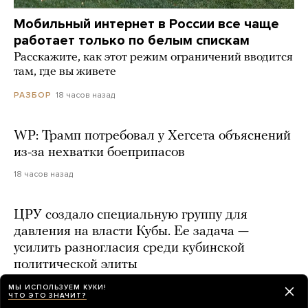
Мобильный интернет в России все чаще
работает только по белым спискам
Расскажите, как этот режим ограничений вводится
там, где вы живете
18 часов назад
РАЗБОР
WP: Трамп потребовал у Хегсета объяснений
из-за нехватки боеприпасов
18 часов назад
ЦРУ создало специальную группу для
давления на власти Кубы. Ее задача —
усилить разногласия среди кубинской
политической элиты
16 часов назад
МЫ ИСПОЛЬЗУЕМ КУКИ!
ЧТО ЭТО ЗНАЧИТ?