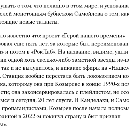
лушать о том, что неладно в этом мире, и успокаив
телей монотонным бубнежом Самойлова о том, как
тоящие новые таланты.
о известно что: проект «Герой нашего времени»
овал еще пять лет, за которые был переименован
й» и потом в «РокЛаб». На название, видимо, ушли
 ни одной хоть сколько-либо заметной звезды из-
так и не вылупилось, и никакие эфиры на «Наше
. Станция вообще перестала быть локомотивом но
ока, которому она при Козыреве в конце 1990-х по
сти; она законсервировалась с плейлистом, не ос
ся и сегодня, 20 лет спустя. И Канделаки, и Сам
 пропагандистами, Козырев после начала полном
раиной в 2022-м покинул страну и был признан
м».