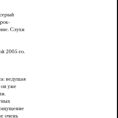
 серый
рок-
ине. Слухи
й 2005-го.
са: ведущая
 он уже
ли.
тных
и ощущение
не очень