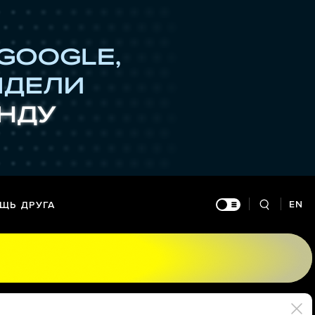
EN
ЩЬ ДРУГА