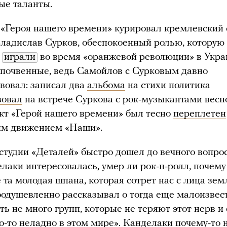
ые таланты.
, «Героя нашего времени» курировал кремлевский
ладислав Сурков, обеспокоенный ролью, которую 
ы
играли
во время «оранжевой революции» в Укра
почвенные, ведь Самойлов с Сурковым давно
вовал: записал два
альбома
на стихи политика
вовал
на встрече Суркова с рок-музыкантами весно
кт «Герой нашего времени» был тесно
переплетен
им движением «Наши».
 студии «Деталей» быстро дошел до вечного вопро
лаки интересовалась, умер ли рок-н-ролл, почему
е та молодая шпана, которая сотрет нас с лица зем
одушевленно рассказывал о тогда еще малоизвес
ть не много групп, которые не теряют этот нерв 
что-то неладно в этом мире». Канделаки почему-то 