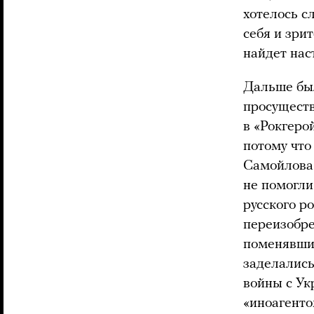
хотелось с
себя и зри
найдет нас
Дальше был
просуществ
в «Рокгеро
потому что
Самойлова 
не помогли
русского р
переизобре
поменявшим
заделались
войны с Ук
«иноагенто