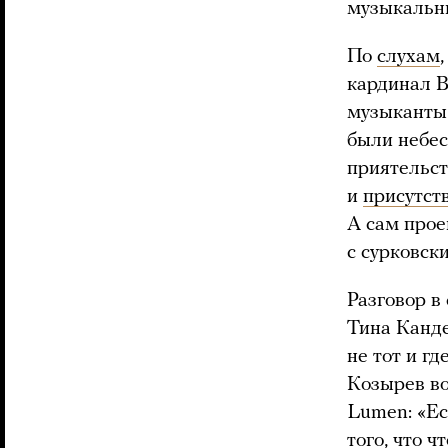
музыкальн
По
слухам
кардинал В
музыкант
были небес
приятельст
и
присутст
А сам прое
с сурковск
Разговор в
Тина Канде
не тот и гд
Козырев во
Lumen: «Ес
того, что 