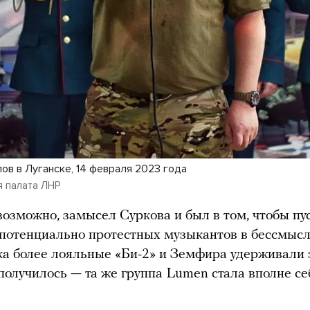
ов в Луганске, 14 февраля 2023 года
 палата ЛНР
 возможно, замысел Суркова и был в том, чтобы пу
потенциально протестных музыкантов в бессмыс
ока более лояльные «Би-2» и Земфира удерживали
 получилось — та же группа Lumen стала вполне се