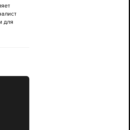
ляет
налист
м для