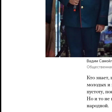
Вадим Самойл
Общественная
Кто знает,
молодых и 
пустоту, п
Но и то не
народной.