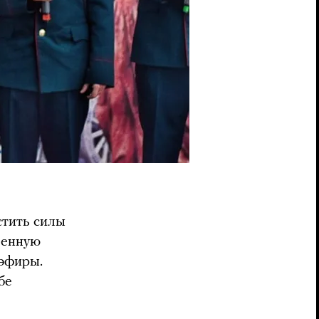
стить силы
ленную
 эфиры.
бе