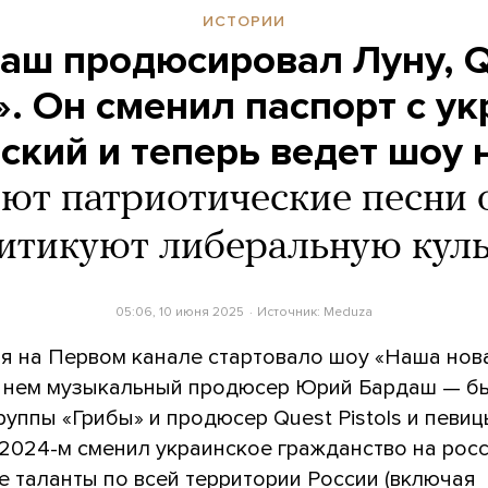
ИСТОРИИ
ш продюсировал Луну, Qu
. Он сменил паспорт с у
ский и теперь ведет шоу
ют патриотические песни 
итикуют либеральную кул
05:06, 10 июня 2025
Источник:
Meduza
ая на Первом канале стартовало шоу «Наша нов
В нем музыкальный продюсер Юрий Бардаш — б
руппы «Грибы» и продюсер Quest Pistols и певи
 2024-м сменил украинское гражданство на росс
е таланты по всей территории России (включая