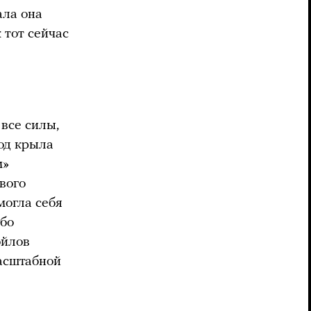
ала она
 тот сейчас
 все силы,
под крыла
м»
вого
могла себя
обо
ойлов
асштабной