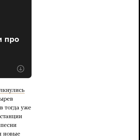
и про
олкнулись
зырев
в тогда уже
 станции
 песни
ал новые