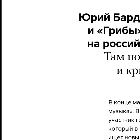
Юрий Барда
и «Грибы»
на россий
Там по
и кр
В конце м
музыка». 
участник г
который в
ищет новы