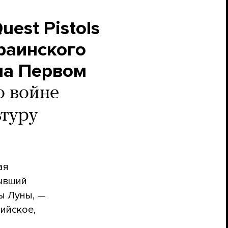
est Pistols
краинского
 на Первом
о войне
ьтуру
ая
ывший
цы Луны, —
ийское,