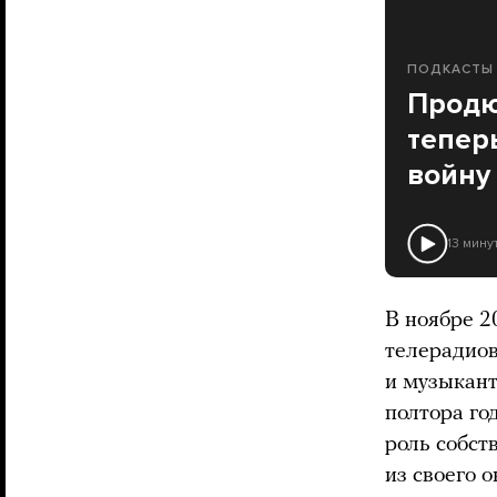
ПОДКАСТЫ
Продю
тепер
войну
13 мину
В ноябре 2
телерадио
и музыкант
полтора го
роль собст
из своего 