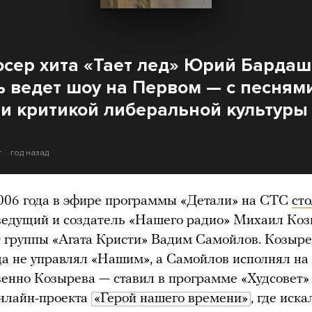
сер хита «Тает лед» Юрий Бардаш
ь ведет шоу на Первом — с песням
 и критикой либеральной культуры
т
год назад
006 года в эфире программы «Детали» на СТС
ст
ведущий и создатель «Нашего радио» Михаил Ко
 группы «Агата Кристи» Вадим Самойлов. Козыре
да не управлял «Нашим», а Самойлов исполнял на
венно Козырева — ставил в программе «Худсовет»
онлайн-проекта
«Герой нашего времени»
, где иск