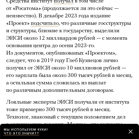
Средства институт
получал
в том числе
от «Росатома» (продолжается ли это сейчас —
неизвестно). В декабре 2023 года издание
«Проект»
подсчитало
, что различные госструктуры
и структуры, близкие к государству, выделили
ЭИСИ около 12 миллиардов рублей — с момента
основания центра до осени 2023-го.
Из документов, опубликованых «Проектом»,
следует, что в 2019 году Глеб Кузнецов лично
получил от ЭИСИ около 10 миллионов рублей —
его зарплата была около 300 тысяч рублей в месяц,
а остальная сумма сложилась из выплат
по различным дополнительным договорам.
Лояльные эксперты ЭИСИ получали от института
тоже примерно 300 тысяч рублей в месяц.
Технолог, знакомый с текущим положением дел
в организации, говорит «Медузе», что выплаты
МЫ ИСПОЛЬЗУЕМ КУКИ!
им стали «побольше процентов на 20» из-за
ЧТО ЭТО ЗНАЧИТ?