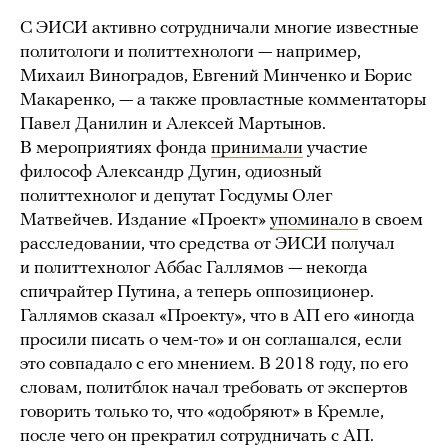
С ЭИСИ активно сотрудничали многие известные
политологи и политтехнологи — например,
Михаил Виноградов, Евгений Минченко и Борис
Макаренко, — а также провластные комментаторы
Павел Данилин и Алексей Мартынов.
В мероприятиях фонда
принимали
участие
философ Александр Дугин, одиозный
политтехнолог и депутат Госдумы Олег
Матвейчев. Издание «Проект»
упоминало
в своем
расследовании, что средства от ЭИСИ получал
и политтехнолог Аббас Галлямов — некогда
спичрайтер Путина, а теперь оппозиционер.
Галлямов сказал «Проекту», что в АП его «иногда
просили писать о чем-то» и он соглашался, если
это совпадало с его мнением. В 2018 году, по его
словам, политблок начал требовать от экспертов
говорить только то, что «одобряют» в Кремле,
после чего он прекратил сотрудничать с АП.