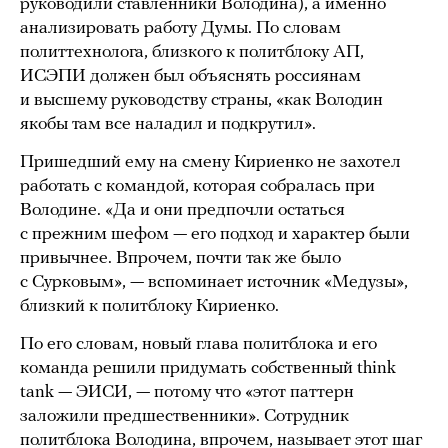
руководили ставленники Володина), а именно
анализировать работу Думы. По словам
политтехнолога, близкого к политблоку АП,
ИСЭПИ должен был объяснять россиянам
и высшему руководству страны, «как Володин
якобы там все наладил и подкрутил».
Пришедший ему на смену Кириенко не захотел
работать с командой, которая собралась при
Володине. «Да и они предпочли остаться
с прежним шефом — его подход и характер были
привычнее. Впрочем, почти так же было
с Сурковым», — вспоминает источник «Медузы»,
близкий к политблоку Кириенко.
По его словам, новый глава политблока и его
команда решили придумать собственный think
tank — ЭИСИ, — потому что «этот паттерн
заложили предшественники». Сотрудник
политблока Володина, впрочем, называет этот шаг