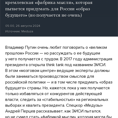
кремлевская «фабрика мысли», которая
пытается придумать для России «образ
будущего» (но получается не очень)
05:00, 26 августа 2024
Источник:
Meduza
Владимир Путин очень любит поговорить о «великом
прошлом» России — но рассуждать о ее будущем
у него получается с трудом. В 2017 году администрация
президента открыла think tank под названием ЭИСИ.
В этом «мозговом центре» ведущие эксперты должны
были заниматься производством смыслов для
российской политики — и в том числе придумать «образ
будущего» страны. Но, кажется, пока у них получается
только избавляться от конкурентов действующей
власти, следить за «стабильностью» на региональных
выборах и хвалить президента. Спецкор «Медузы»
Андрей Перцев рассказывает, как ЭИСИ пытался,
но не сумел стать «фабрикой мысли», которая могла бы