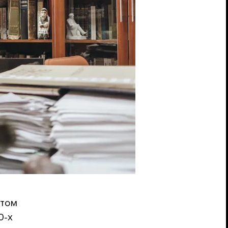
стом
0-х