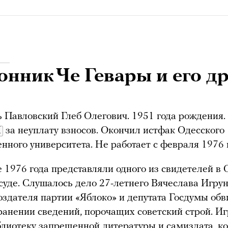
нник Че Гевары и его д
 Павловский Глеб Олегович. 1951 года рождения
М
за неуплату взносов. Окончил истфак Одесского
енного университета. Не работает с февраля 1976 
е 1976 года представляли одного из свидетелей в
суде. Слушалось дело 27-летнего Вячеслава Игрун
оздателя партии «Яблоко» и депутата Госдумы об
ранении сведений, порочащих советский строй. И
лиотеку запрещенной литературы и самиздата, к