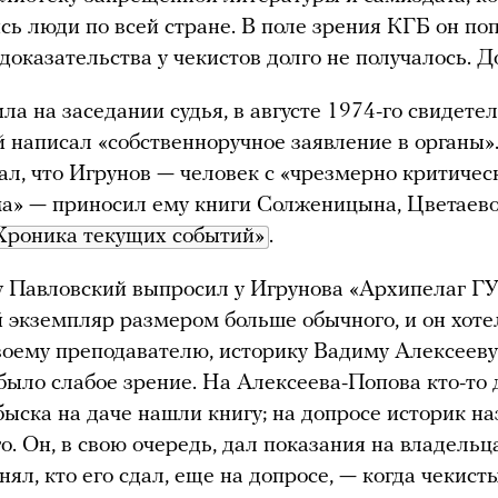
сь люди по всей стране. В поле зрения КГБ он поп
 доказательства у чекистов долго не получалось. Д
ла на заседании судья, в августе 1974-го свидете
 написал «собственноручное заявление в органы»
ал, что Игрунов — человек с «чрезмерно критиче
а» — приносил ему книги Солженицына, Цветаев
Хроника текущих событий»
.
у Павловский выпросил у Игрунова «Архипелаг ГУ
 экземпляр размером больше обычного, и он хотел
воему преподавателю, историку Вадиму Алексееву
 было слабое зрение. На Алексеева-Попова кто-то 
быска на даче нашли книгу; на допросе историк н
о. Он, в свою очередь, дал показания на владельца
нял, кто его сдал, еще на допросе, — когда чекис