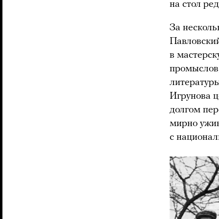
на стол ре
За нескольк
Павловский
в мастерск
промыслов,
литературы
Игрунова ц
долгом пер
мирно ужив
с национал