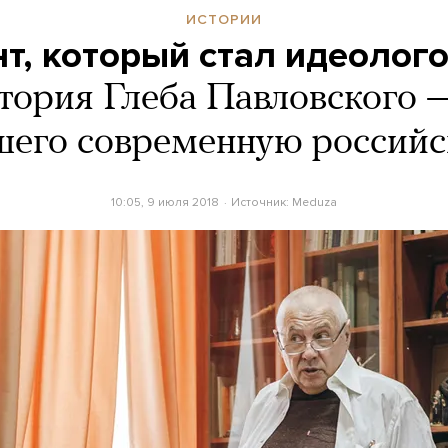
ИСТОРИИ
т, который стал идеолог
тория Глеба Павловского —
его современную российс
10:05, 9 июля 2018
Источник:
Meduza