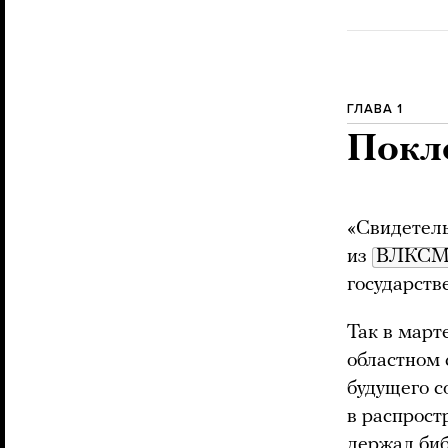
ГЛАВА 1
Покло
«Свидетель
из
ВЛКС
государств
Так в март
областном 
будущего с
в распрост
держал биб