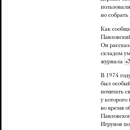
пользовали
но собрать
Как сообщи
Павловский
Он рассказ
складом ум
журнала
«
В 1974 год
был особый
почитать с
у которого
во время о
Павловског
Игрунов по