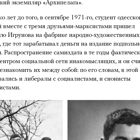
дкий экземпляр «Архипелага».
о лет до того, в сентябре 1971-го, студент одесск
 вместе с тремя друзьями-марксистами пришел
ую Игрунова на фабрике народно-художественных
 где тот зарабатывал деньги на издание подпольн
. Распространение самиздата в те годы фактичес
ентром социальной сети инакомыслящих, и он сч
езнакомить их между собой: по его словам, в этой
ались и либералы с социалистами, и сионисты
истами.