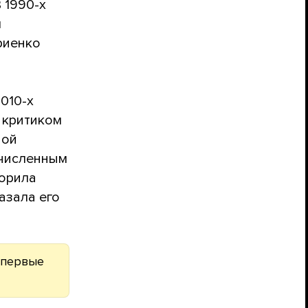
 1990-х
л
риенко
010-х
 критиком
ной
очисленным
ворила
азала его
впервые