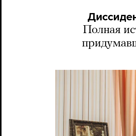
Диссиден
Полная ис
придумавш