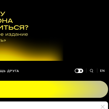
EN
ЩЬ ДРУГА