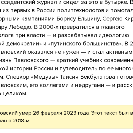
ссидентский журнал и сидел за это в Бутырке. В
 из первых в России политтехнологов и помога
орными кампаниями Борису Ельцину, Сергею Ки
ру Лебедю. В 2000-х превратился в главного
олога при власти — и разрабатывал идеологию
й демократии» и «путинского большинства». В 2
вловский оказался не нужен — и стал активным
изнь Павловского — краткий учебник современ
кой истории России и путеводитель по ее мног
м. Спецкор «Медузы» Таисия Бекбулатова пого
вловским, его коллегами и недругами — и расск
 целиком.
ловский
умер
26 февраля 2023 года. Этот текст был 
ан в 2018-м.