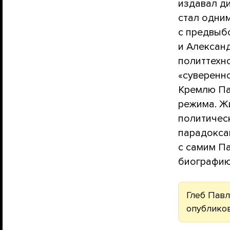
издавал ди
стал одним
с предвыб
и Александ
политтехн
«суверенно
Кремлю Па
режима. Ж
политичес
парадокса
с самим Па
биографию
Глеб Пав
опубликов