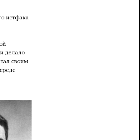
ого истфака
ой
ки делало
итал своим
 среде