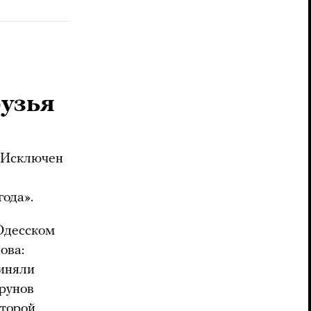
рузья
. Исключен
года».
 Одесском
ова:
виняли
грунов
оторой