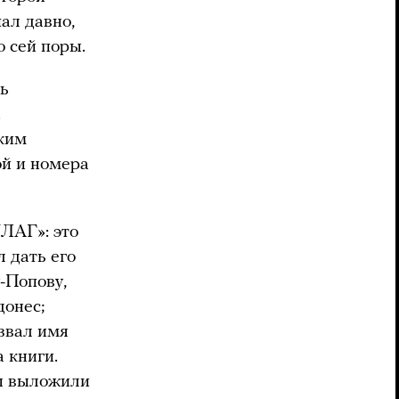
ал давно,
о сей поры.
ль
.
ским
ой и номера
ЛАГ»: это
 дать его
-Попову,
донес;
азвал имя
 книги.
ты выложили