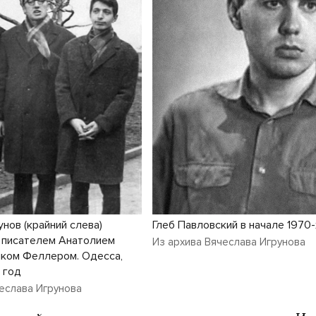
Глеб Павловский в начале 1970
нов (крайний слева)
 писателем Анатолием
Из архива Вячеслава Игрунова
иком Феллером. Одесса,
 год
еслава Игрунова