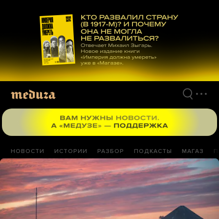
Перейти
к
материалам
НОВОСТИ
ИСТОРИИ
РАЗБОР
ПОДКАСТЫ
МАГАЗ
П