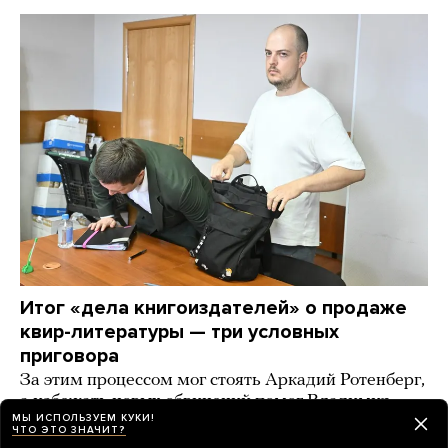
Итог «дела книгоиздателей» о продаже
квир-литературы — три условных
приговора
За этим процессом мог стоять Аркадий Ротенберг,
а избежать новых обвинений помог Владимир
МЫ ИСПОЛЬЗУЕМ КУКИ!
Мединский, выяснила «Русская служба Би-би-си»
ЧТО ЭТО ЗНАЧИТ?