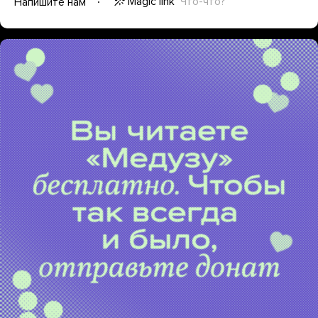
Magic link
Что-что?
Напишите нам