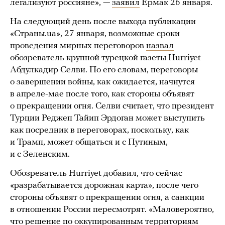
легализуют россияне», —
заявил
Ермак 26 января.
На следующий день после выхода публикации
«Страны.ua», 27 января, возможные сроки
проведения мирных переговоров
назвал
обозреватель крупной турецкой газеты Hurriyet
Абдулкадир Селви. По его словам, переговоры
о завершении войны, как ожидается, начнутся
в апреле-мае после того, как стороны объявят
о прекращении огня. Селви считает, что президент
Турции Реджеп Тайип Эрдоган может выступить
как посредник в переговорах, поскольку, как
и Трамп, может общаться и с Путиным,
и с Зеленским.
Обозреватель Hurriyet добавил, что сейчас
«разрабатывается дорожная карта», после чего
стороны объявят о прекращении огня, а санкции
в отношении России пересмотрят. «Маловероятно,
что решение по оккупированным территориям