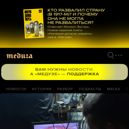
Перейти
к
материалам
НОВОСТИ
ИСТОРИИ
РАЗБОР
ПОДКАСТЫ
МАГАЗ
П