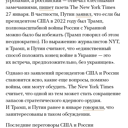
угрозами», а российский — отвечал «лестными»
замечаниями,
пишет
газета The New York Times
27 января. В частности, Путин
заявил
, что если бы
президентом США в 2022 году был Трамп,
полномасштабной войны России с Украиной
можно было бы избежать (Трамп говорил об этом
неоднократно). По выражению журналистов NYT,
и Трамп, и Путин считают, что «единственный
способ положить конец войне в Украине — это
их встреча, предположительно, без украинцев».
Однако из заявлений президентов США и России
становится ясно, какие еще вопросы, помимо
войны, они могут обсудить. The New York Times
считает, что одной из тем может стать сокращение
запасов стратегического ядерного орудия.
И Трамп, и Путин ранее в январе
говорили
, что
заинтересованы в таком обсуждении.
Последние переговоры США и России