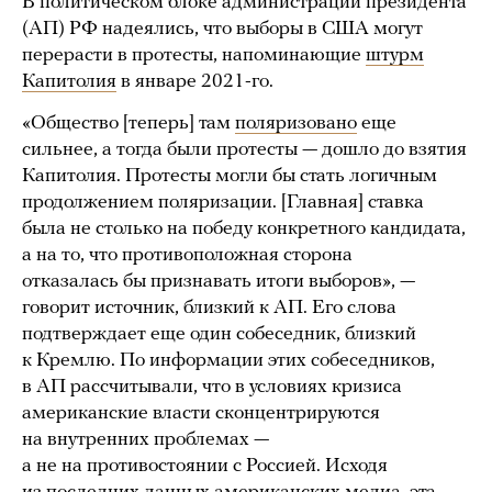
В политическом блоке администрации президента
(АП) РФ надеялись, что выборы в США могут
перерасти в протесты, напоминающие
штурм
Капитолия
в январе 2021-го.
«Общество [теперь] там
поляризовано
еще
сильнее, а тогда были протесты — дошло до взятия
Капитолия. Протесты могли бы стать логичным
продолжением поляризации. [Главная] ставка
была не столько на победу конкретного кандидата,
а на то, что противоположная сторона
отказалась бы признавать итоги выборов», —
говорит источник, близкий к АП. Его слова
подтверждает еще один собеседник, близкий
к Кремлю. По информации этих собеседников,
в АП рассчитывали, что в условиях кризиса
американские власти сконцентрируются
на внутренних проблемах —
а не на противостоянии с Россией. Исходя