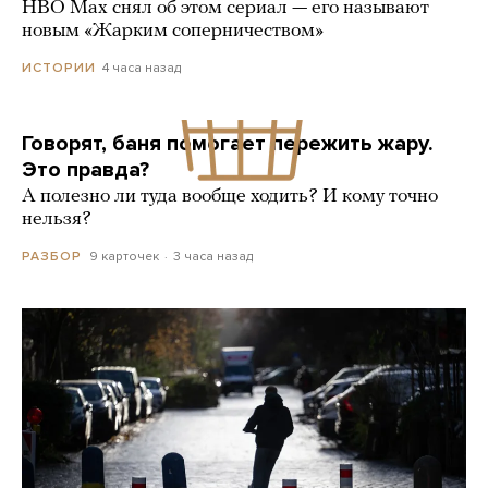
HBO Max снял об этом сериал — его называют
новым «Жарким соперничеством»
4 часа назад
ИСТОРИИ
Говорят, баня помогает пережить жару.
Это правда?
А полезно ли туда вообще ходить? И кому точно
нельзя?
9 карточек
3 часа назад
РАЗБОР