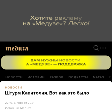
Перейти
к
материалам
НОВОСТИ
ИСТОРИИ
РАЗБОР
ПОДКАСТЫ
МАГАЗ
П
НОВОСТИ
Штурм Капитолия. Вот как это было
22:19, 6 января 2021
Источник:
Meduza