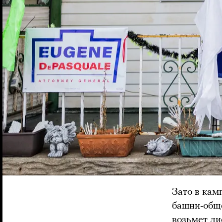
Зато в кам
башни-обще
возьмет ли