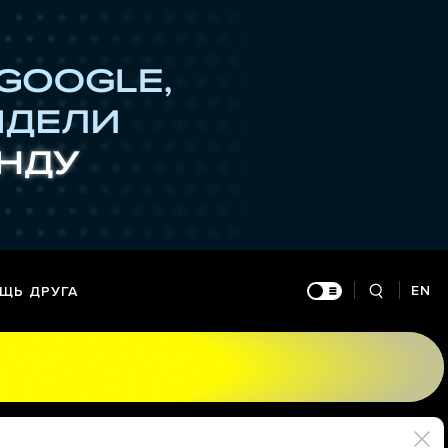
EN
ЩЬ ДРУГА