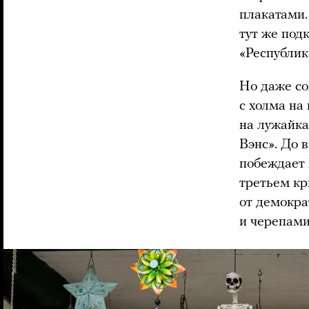
плакатами.
тут же под
«Республик
Но даже со
с холма на 
на лужайка
Вэнс». До 
побеждает 
третьем кр
от демокра
и черепами