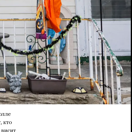
олле
, кто
 висит