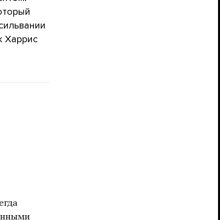
оторый
нсильвании
к Харрис
егда
ионными