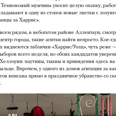
 Темнокожий мужчина уносит целую охапку, рабо
кладывают в одну из стопок новые листки с лозун
анцы за Харрис».
всем рядом, в небогатом районе Аллентаун, смо
центр города, такие агитки найти непросто. Кое-гд
х виднеются таблички «Харрис/Уолц», чуть реже 
выборов всего неделя, но обоих кандидатов уверен
Хеллоуин: паутины, тыквы и привидения здесь н
ыльце. Впрочем, у одного из домов агитация за ка
тов вписана прямо в праздничное убранство со с
.