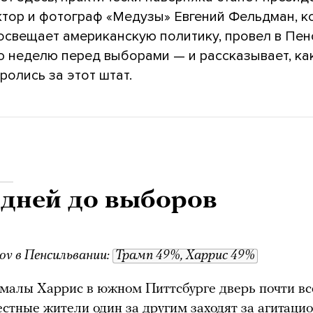
тор и фотограф «Медузы» Евгений Фельдман, к
 освещает американскую политику, провел в Пе
 неделю перед выборами — и рассказывает, ка
ролись за этот штат.
 дней до выборов
ov в Пенсильвании:
Трамп 49%, Харрис 49%
малы Харрис в южном Питтсбурге дверь почти вс
естные жители один за другим заходят за агитац