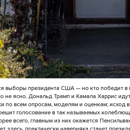
я выборы президента США — но кто победит в 
о не ясно. Дональд Трамп и Камала Харрис иду
и по всем опросам, моделям и оценкам; исход 
 решит голосование в так называемых колеблющ
орее всего, главным из них окажется Пенсильван
ет здесь, практически наверняка станет презид