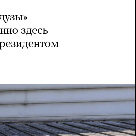
дузы»
нно здесь
президентом