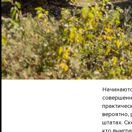
Начинаютс
совершенн
практическ
вероятно,
штатах. Ск
кто выигра