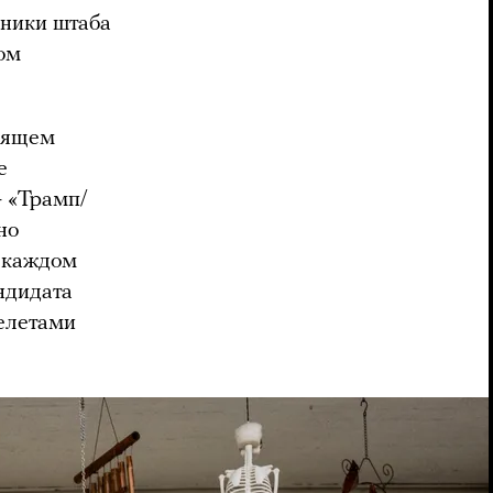
тники штаба
гом
трящем
е
— «Трамп/
но
а каждом
ндидата
келетами