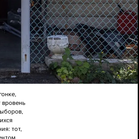
гонке,
т вровень
выборов,
ихся
ия: тот,
ентом.